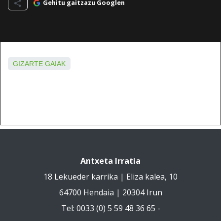
Gehitu gaitzazu Googlen
GIZARTE GAIAK
Antxeta Irratia
18 Lekueder karrika | Eliza kalea, 10
64700 Hendaia | 20304 Irun
Tel: 0033 (0) 5 59 48 36 65 -