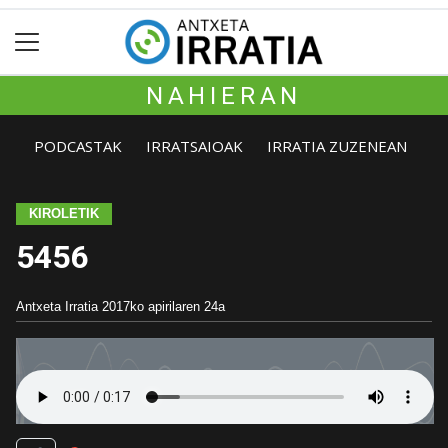
NAHIERAN
PODCASTAK
IRRATSAIOAK
IRRATIA ZUZENEAN
KIROLETIK
5456
Antxeta Irratia
2017ko apirilaren 24a