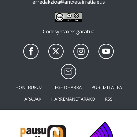
erredakzioa@antxetairratia.eus
Codesyntaxek garatua
HONI BURUZ
LEGE OHARRA
PUBLIZITATEA
ARAUAK
HARREMANETARAKO
RSS