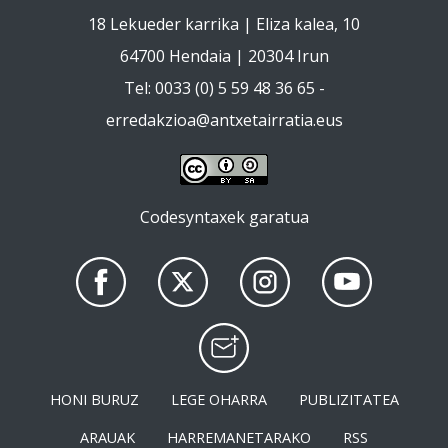
18 Lekueder karrika | Eliza kalea, 10
64700 Hendaia | 20304 Irun
Tel: 0033 (0) 5 59 48 36 65 -
erredakzioa@antxetairratia.eus
Codesyntaxek garatua
HONI BURUZ
LEGE OHARRA
PUBLIZITATEA
ARAUAK
HARREMANETARAKO
RSS