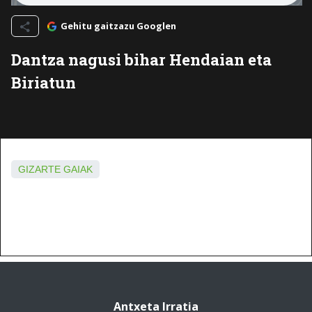
Gehitu gaitzazu Googlen
Dantza nagusi bihar Hendaian eta
Biriatun
GIZARTE GAIAK
Antxeta Irratia