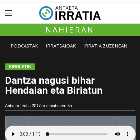
NAHIERAN
PODCASTAK
IRRATSAIOAK
IRRATIA ZUZENEAN
KIROLETIK
Dantza nagusi bihar
Hendaian eta Biriatun
Antxeta Irratia
2017ko maiatzaren 5a