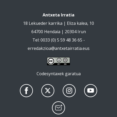
Antxeta Irratia
18 Lekueder karrika | Eliza kalea, 10
64700 Hendaia | 20304 Irun
Tel: 0033 (0) 5 59 48 36 65 -
erredakzioa@antxetairratia.eus
Codesyntaxek garatua