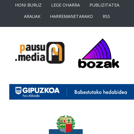
HONI BURUZ
LEGE OHARRA
PUBLIZITATEA
ARAUAK
HARREMANETARAKO
RSS
<