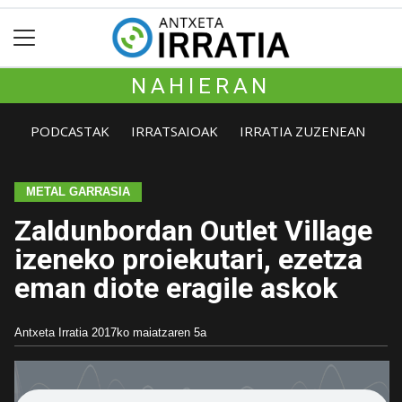
NAHIERAN
PODCASTAK
IRRATSAIOAK
IRRATIA ZUZENEAN
METAL GARRASIA
Zaldunbordan Outlet Village
izeneko proiekutari, ezetza
eman diote eragile askok
Antxeta Irratia
2017ko maiatzaren 5a