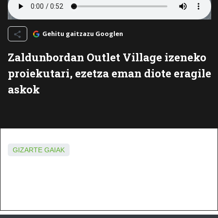
Gehitu gaitzazu Googlen
Zaldunbordan Outlet Village izeneko
proiekutari, ezetza eman diote eragile
askok
GIZARTE GAIAK