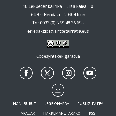
18 Lekueder karrika | Eliza kalea, 10
64700 Hendaia | 20304 Irun
Tel: 0033 (0) 5 59 48 36 65 -
erredakzioa@antxetairratia.eus
Codesyntaxek garatua
HONI BURUZ
LEGE OHARRA
PUBLIZITATEA
ARAUAK
HARREMANETARAKO
RSS