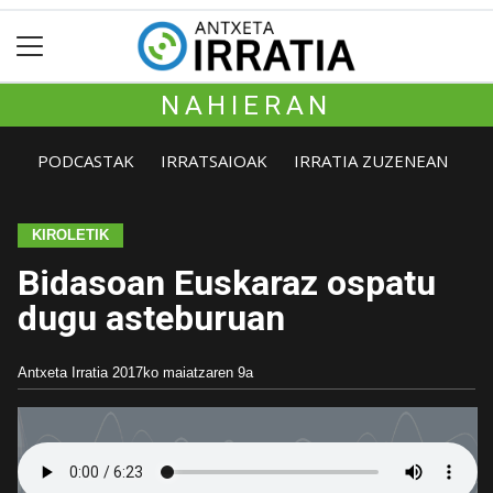
NAHIERAN
PODCASTAK
IRRATSAIOAK
IRRATIA ZUZENEAN
KIROLETIK
Bidasoan Euskaraz ospatu
dugu asteburuan
Antxeta Irratia
2017ko maiatzaren 9a