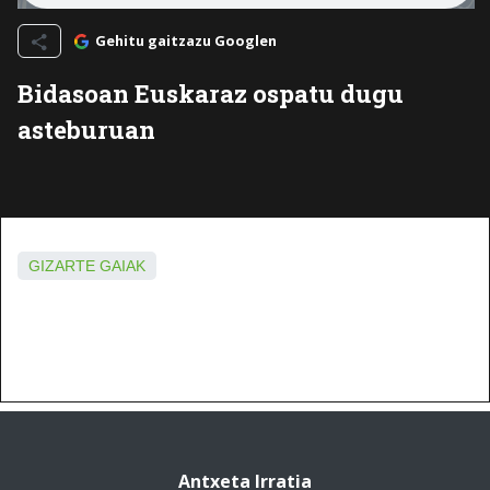
Gehitu gaitzazu Googlen
Bidasoan Euskaraz ospatu dugu
asteburuan
GIZARTE GAIAK
Antxeta Irratia