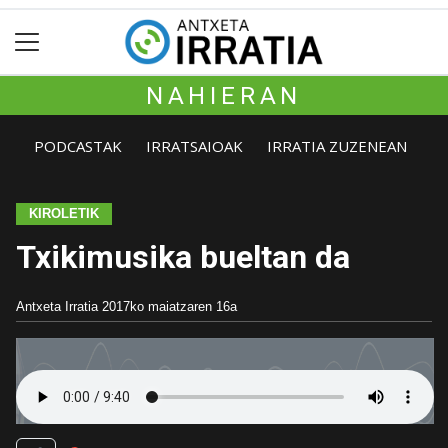
NAHIERAN
PODCASTAK
IRRATSAIOAK
IRRATIA ZUZENEAN
KIROLETIK
Txikimusika bueltan da
Antxeta Irratia
2017ko maiatzaren 16a