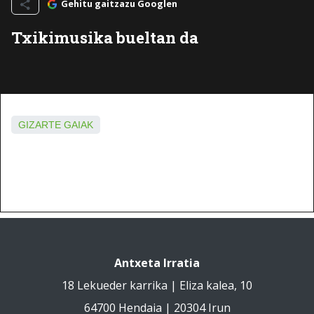
Gehitu gaitzazu Googlen
Txikimusika bueltan da
GIZARTE GAIAK
Antxeta Irratia
18 Lekueder karrika | Eliza kalea, 10
64700 Hendaia | 20304 Irun