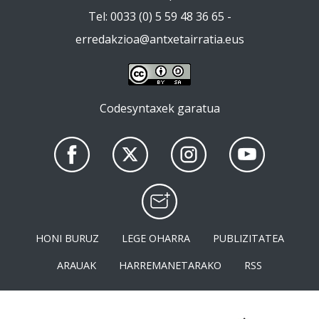
Tel: 0033 (0) 5 59 48 36 65 -
erredakzioa@antxetairratia.eus
Codesyntaxek garatua
HONI BURUZ
LEGE OHARRA
PUBLIZITATEA
ARAUAK
HARREMANETARAKO
RSS