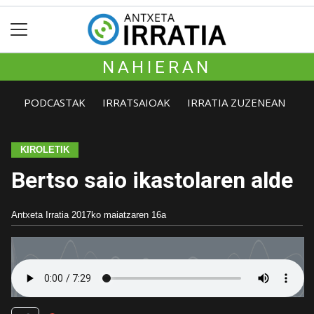
NAHIERAN
PODCASTAK
IRRATSAIOAK
IRRATIA ZUZENEAN
KIROLETIK
Bertso saio ikastolaren alde
Antxeta Irratia
2017ko maiatzaren 16a