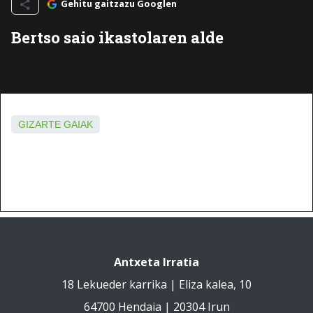
Gehitu gaitzazu Googlen
Bertso saio ikastolaren alde
GIZARTE GAIAK
Antxeta Irratia
18 Lekueder karrika | Eliza kalea, 10
64700 Hendaia | 20304 Irun