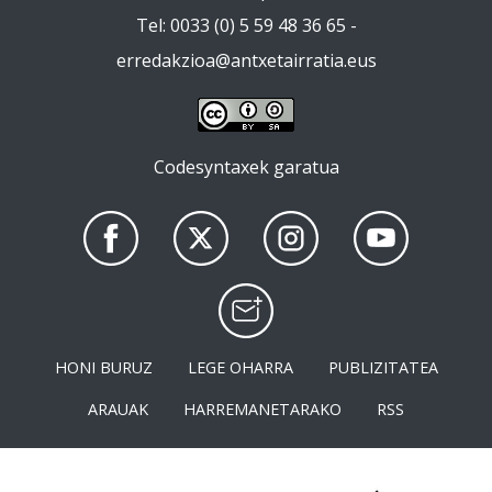
Tel: 0033 (0) 5 59 48 36 65 -
erredakzioa@antxetairratia.eus
Codesyntaxek garatua
HONI BURUZ
LEGE OHARRA
PUBLIZITATEA
ARAUAK
HARREMANETARAKO
RSS