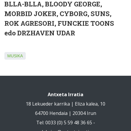
BLLA-BLLA, BLOODY GEORGE,
MORBID JOKER, CYBORG, SUNS,
ROK AGRESORI, FUNCKIE TOONS
edo DRZHAVEN UDAR
MUSIKA
Antxeta Irratia
18 Lekueder karrika | Eliza kalea, 10
64700 Hendaia | 20304 Irun
Tel: 0033 (0) 5 59 48 36 65 -