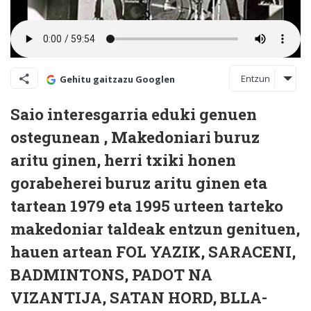
Entzun
Gehitu gaitzazu Googlen
Saio interesgarria eduki genuen
ostegunean , Makedoniari buruz
aritu ginen, herri txiki honen
gorabeherei buruz aritu ginen eta
tartean 1979 eta 1995 urteen tarteko
makedoniar taldeak entzun genituen,
hauen artean FOL YAZIK, SARACENI,
BADMINTONS, PADOT NA
VIZANTIJA, SATAN HORD, BLLA-