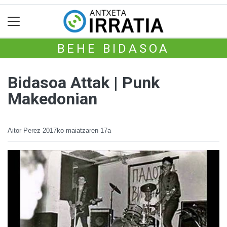
BEHE BIDASOA
Bidasoa Attak | Punk
Makedonian
Aitor Perez
2017ko maiatzaren 17a