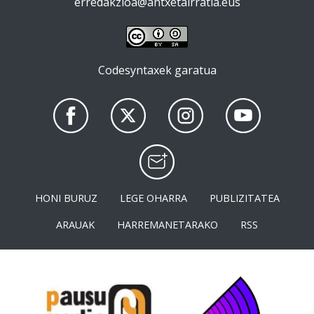
erredakzioa@antxetairratia.eus
Codesyntaxek garatua
HONI BURUZ
LEGE OHARRA
PUBLIZITATEA
ARAUAK
HARREMANETARAKO
RSS