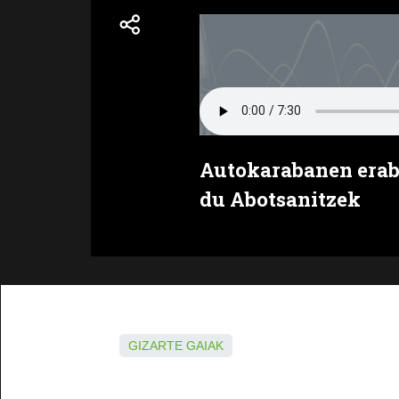
Autokarabanen erabi
du Abotsanitzek
GIZARTE GAIAK