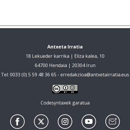
Antxeta Irratia
18 Lekueder karrika | Eliza kalea, 10
64700 Hendaia | 20304 Irun
Tel: 0033 (0) 5 59 48 36 65 -
erredakzioa@antxetairratia.eus
Codesyntaxek garatua