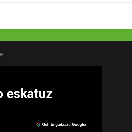
AN
o eskatuz
Gehitu gaitzazu Googlen