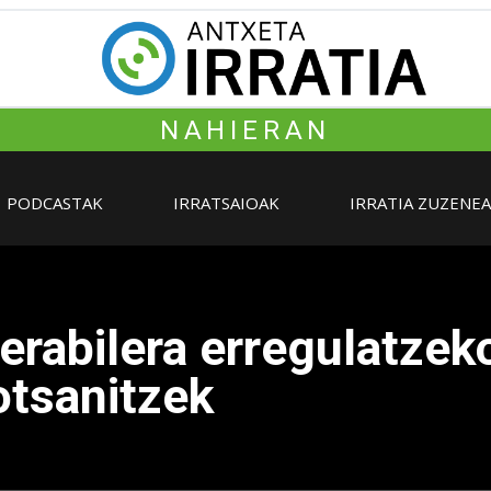
NAHIERAN
PODCASTAK
IRRATSAIOAK
IRRATIA ZUZENE
rabilera erregulatzek
otsanitzek