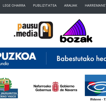
LEGE OHARRA
PUBLIZITATEA
ARAUAK
HARREMANE
<