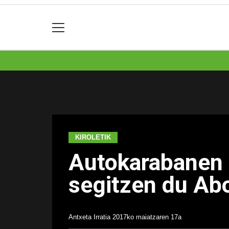
KIROLETIK
Autokarabanen e
segitzen du Ab
Antxeta Irratia
2017ko maiatzaren 17a