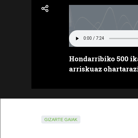
Hondarribiko 500 ik
arriskuaz ohartaraz
GIZARTE GAIAK