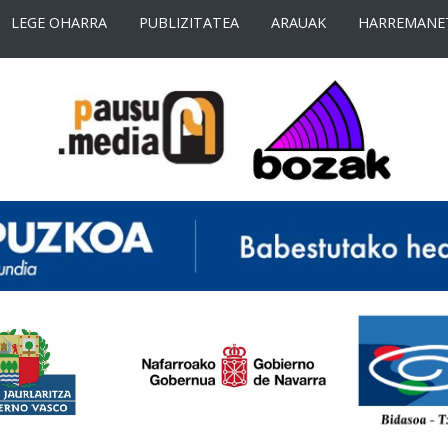
LEGE OHARRA
PUBLIZITATEA
ARAUAK
HARREMANE
<