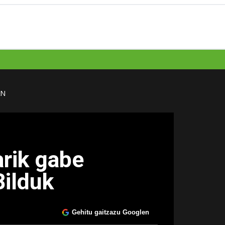
AN
arik gabe
Bilduk
Gehitu gaitzazu Googlen