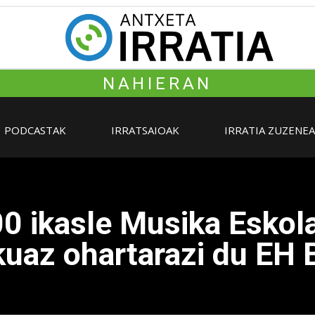
NAHIERAN
PODCASTAK
IRRATSAIOAK
IRRATIA ZUZENE
0 ikasle Musika Eskol
kuaz ohartarazi du EH 