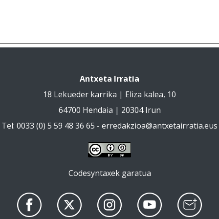
Antxeta Irratia
18 Lekueder karrika | Eliza kalea, 10
64700 Hendaia | 20304 Irun
Tel: 0033 (0) 5 59 48 36 65 -
erredakzioa@antxetairratia.eus
Codesyntaxek garatua