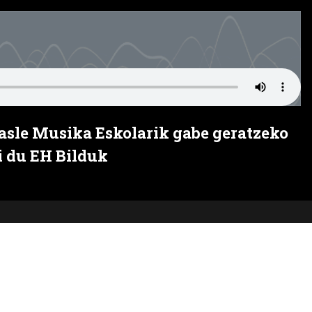
asle Musika Eskolarik gabe geratzeko
i du EH Bilduk