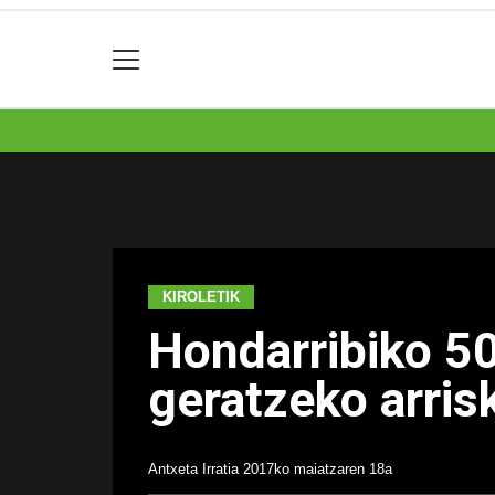
KIROLETIK
Hondarribiko 50
geratzeko arris
Antxeta Irratia
2017ko maiatzaren 18a