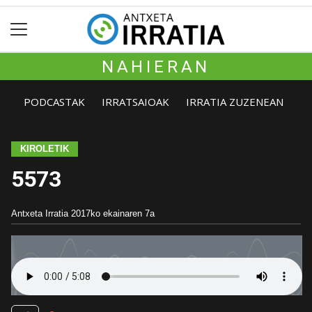
NAHIERAN
PODCASTAK
IRRATSAIOAK
IRRATIA ZUZENEAN
KIROLETIK
5573
Antxeta Irratia
2017ko ekainaren 7a