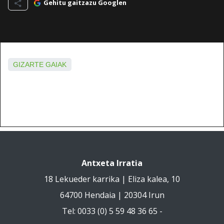
Gehitu gaitzazu Googlen
GIZARTE GAIAK
Antxeta Irratia
18 Lekueder karrika | Eliza kalea, 10
64700 Hendaia | 20304 Irun
Tel: 0033 (0) 5 59 48 36 65 -