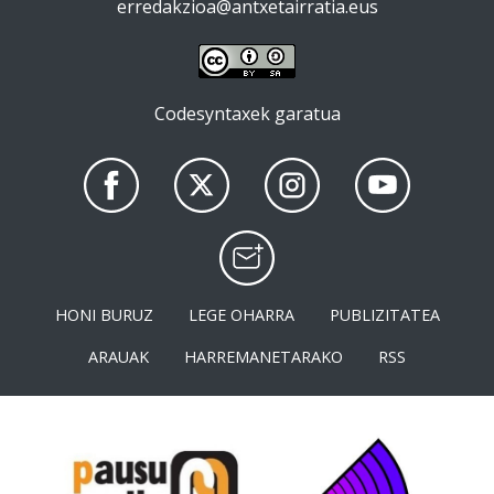
erredakzioa@antxetairratia.eus
Codesyntaxek garatua
HONI BURUZ
LEGE OHARRA
PUBLIZITATEA
ARAUAK
HARREMANETARAKO
RSS