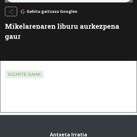
Gehitu gaitzazu Googlen
Mikelarenaren liburu aurkezpena
gaur
GIZARTE GAIAK
Antxeta Irratia