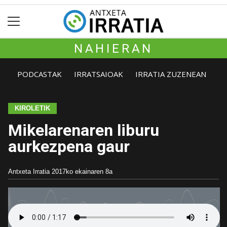
NAHIERAN
PODCASTAK
IRRATSAIOAK
IRRATIA ZUZENEAN
KIROLETIK
Mikelarenaren liburu
aurkezpena gaur
Antxeta Irratia
2017ko ekainaren 8a