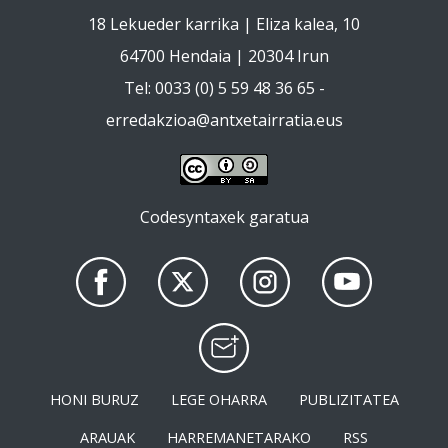
18 Lekueder karrika | Eliza kalea, 10
64700 Hendaia | 20304 Irun
Tel: 0033 (0) 5 59 48 36 65 -
erredakzioa@antxetairratia.eus
Codesyntaxek garatua
HONI BURUZ
LEGE OHARRA
PUBLIZITATEA
ARAUAK
HARREMANETARAKO
RSS