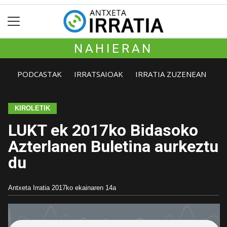
NAHIERAN
PODCASTAK
IRRATSAIOAK
IRRATIA ZUZENEAN
KIROLETIK
LUKT ek 2017ko Bidasoko
Azterlanen Buletina aurkeztu
du
Antxeta Irratia
2017ko ekainaren 14a