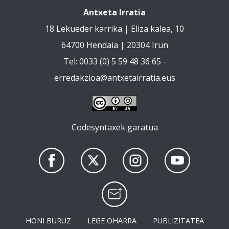
Antxeta Irratia
18 Lekueder karrika | Eliza kalea, 10
64700 Hendaia | 20304 Irun
Tel: 0033 (0) 5 59 48 36 65 -
erredakzioa@antxetairratia.eus
Codesyntaxek garatua
HONI BURUZ
LEGE OHARRA
PUBLIZITATEA