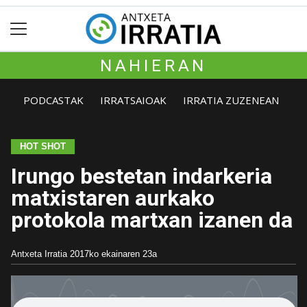
NAHIERAN
PODCASTAK
IRRATSAIOAK
IRRATIA ZUZENEAN
HOT SHOT
Irungo bestetan indarkeria
matxistaren aurkako
protokola martxan izanen da
Antxeta Irratia
2017ko ekainaren 23a