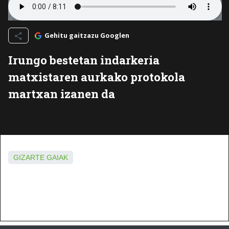
Gehitu gaitzazu Googlen
Irungo bestetan indarkeria
matxistaren aurkako protokola
martxan izanen da
GIZARTE GAIAK