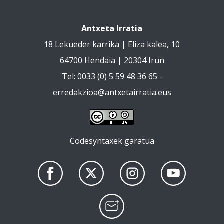
Antxeta Irratia
18 Lekueder karrika | Eliza kalea, 10
64700 Hendaia | 20304 Irun
Tel: 0033 (0) 5 59 48 36 65 -
erredakzioa@antxetairratia.eus
Codesyntaxek garatua