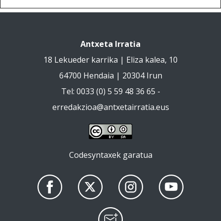
Antxeta Irratia
18 Lekueder karrika | Eliza kalea, 10
64700 Hendaia | 20304 Irun
Tel: 0033 (0) 5 59 48 36 65 -
erredakzioa@antxetairratia.eus
Codesyntaxek garatua