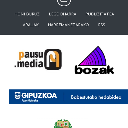
HONI BURUZ
LEGE OHARRA
PUBLIZITATEA
ARAUAK
HARREMANETARAKO
RSS