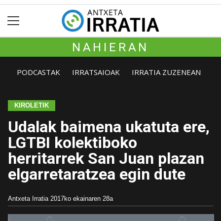
NAHIERAN
PODCASTAK
IRRATSAIOAK
IRRATIA ZUZENEAN
KIROLETIK
Udalak baimena ukatuta ere,
LGTBI kolektiboko
herritarrek San Juan plazan
elgarretaratzea egin dute
Antxeta Irratia
2017ko ekainaren 28a