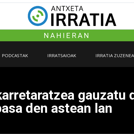
NAHIERAN
PODCASTAK
IRRATSAIOAK
IRRATIA ZUZENE
arretaratzea gauzatu 
pasa den astean lan