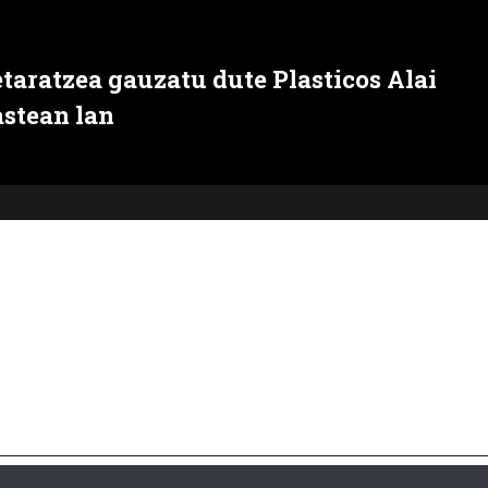
taratzea gauzatu dute Plasticos Alai
astean lan