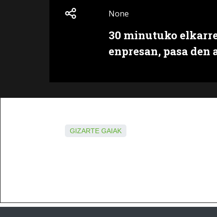
None
30 minutuko elkarre
enpresan, pasa den 
GIZARTE GAIAK