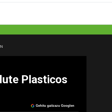
AN
dute Plasticos
Gehitu gaitzazu Googlen