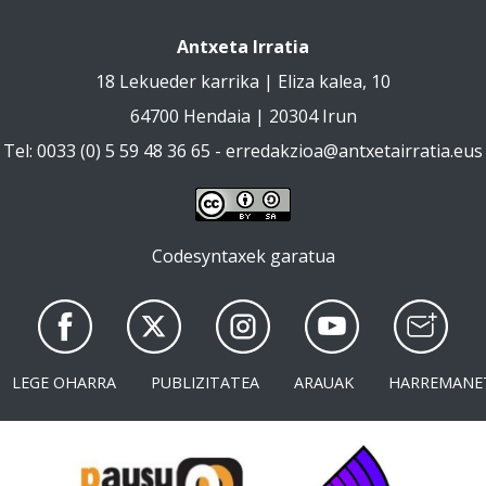
Antxeta Irratia
18 Lekueder karrika | Eliza kalea, 10
64700 Hendaia | 20304 Irun
Tel: 0033 (0) 5 59 48 36 65 -
erredakzioa@antxetairratia.eus
Codesyntaxek garatua
LEGE OHARRA
PUBLIZITATEA
ARAUAK
HARREMANE