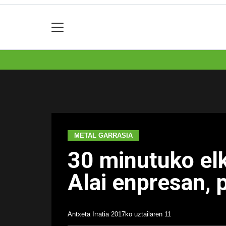
METAL GARRASIA
30 minutuko elk
Alai enpresan, 
Antxeta Irratia
2017ko uztailaren 11