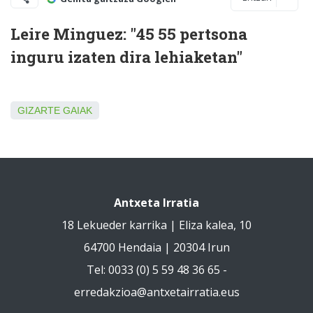
Leire Minguez: "45 55 pertsona
inguru izaten dira lehiaketan"
GIZARTE GAIAK
Antxeta Irratia
18 Lekueder karrika | Eliza kalea, 10
64700 Hendaia | 20304 Irun
Tel: 0033 (0) 5 59 48 36 65 -
erredakzioa@antxetairratia.eus