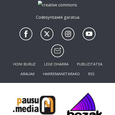
Codesyntaxek garatua
HONI BURUZ
LEGE OHARRA
PUBLIZITATEA
ARAUAK
HARREMANETARAKO
RSS