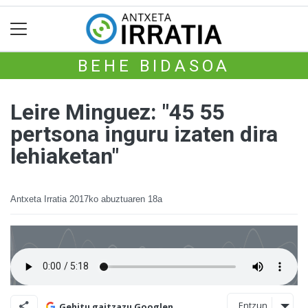
BEHE BIDASOA
Leire Minguez: "45 55
pertsona inguru izaten dira
lehiaketan"
Antxeta Irratia
2017ko abuztuaren 18a
Entzun
Gehitu gaitzazu Googlen