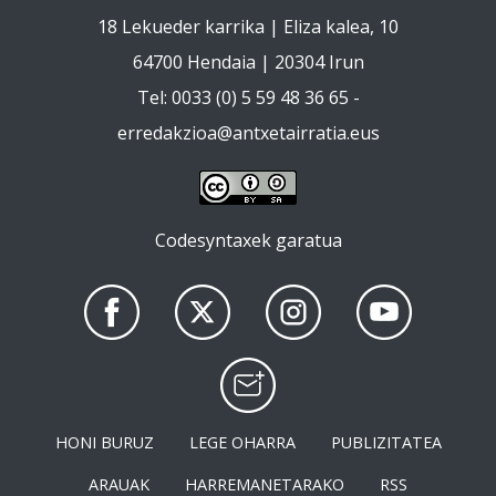
18 Lekueder karrika | Eliza kalea, 10
64700 Hendaia | 20304 Irun
Tel: 0033 (0) 5 59 48 36 65 -
erredakzioa@antxetairratia.eus
Codesyntaxek garatua
HONI BURUZ
LEGE OHARRA
PUBLIZITATEA
ARAUAK
HARREMANETARAKO
RSS