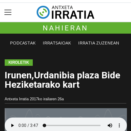
NAHIERAN
PODCASTAK
IRRATSAIOAK
IRRATIA ZUZENEAN
KIROLETIK
Irunen,Urdanibia plaza Bide
Heziketarako kart
Antxeta Irratia
2017ko irailaren 26a