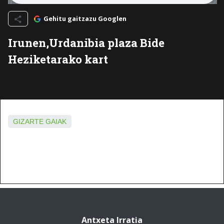
Gehitu gaitzazu Googlen
Irunen,Urdanibia plaza Bide
Heziketarako kart
GIZARTE GAIAK
Antxeta Irratia