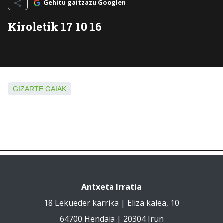
Gehitu gaitzazu Googlen
Kiroletik 17 10 16
GIZARTE GAIAK
Antxeta Irratia
18 Lekueder karrika | Eliza kalea, 10
64700 Hendaia | 20304 Irun