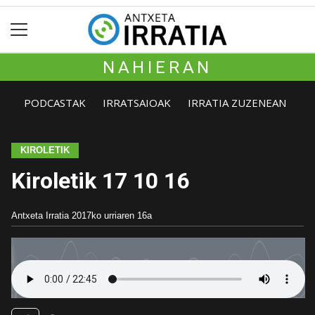
NAHIERAN
PODCASTAK
IRRATSAIOAK
IRRATIA ZUZENEAN
KIROLETIK
Kiroletik 17 10 16
Antxeta Irratia
2017ko urriaren 16a