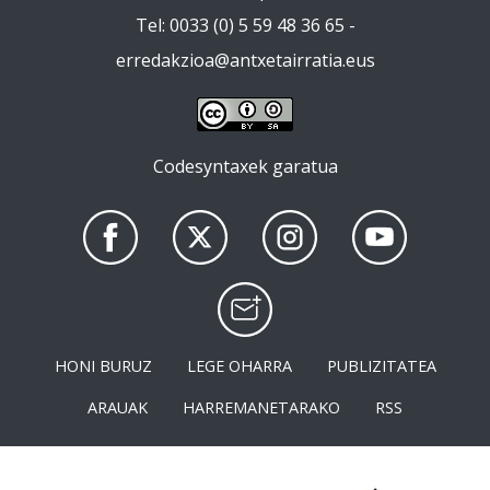
Tel: 0033 (0) 5 59 48 36 65 -
erredakzioa@antxetairratia.eus
Codesyntaxek garatua
HONI BURUZ
LEGE OHARRA
PUBLIZITATEA
ARAUAK
HARREMANETARAKO
RSS