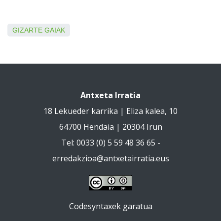
GIZARTE GAIAK
Antxeta Irratia
18 Lekueder karrika | Eliza kalea, 10
64700 Hendaia | 20304 Irun
Tel: 0033 (0) 5 59 48 36 65 -
erredakzioa@antxetairratia.eus
Codesyntaxek garatua