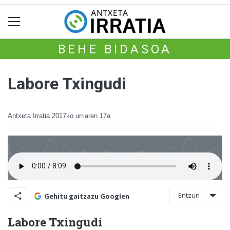
BEHE BIDASOA
Labore Txingudi
Antxeta Irratia
2017ko urriaren 17a
Entzun
Gehitu gaitzazu Googlen
Labore Txingudi