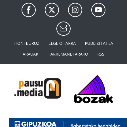
HONI BURUZ
LEGE OHARRA
PUBLIZITATEA
ARAUAK
HARREMANETARAKO
RSS