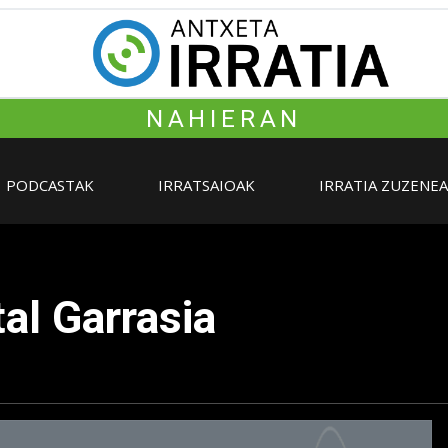
NAHIERAN
PODCASTAK
IRRATSAIOAK
IRRATIA ZUZENE
al Garrasia