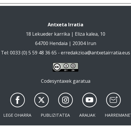
Antxeta Irratia
18 Lekueder karrika | Eliza kalea, 10
64700 Hendaia | 20304 Irun
Tel: 0033 (0) 5 59 48 36 65 -
erredakzioa@antxetairratia.eus
Codesyntaxek garatua
LEGE OHARRA
PUBLIZITATEA
ARAUAK
HARREMANE