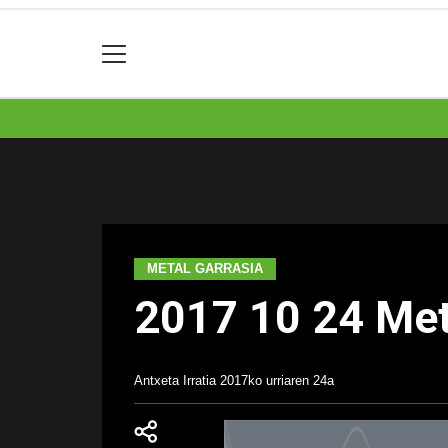
METAL GARRASIA
2017 10 24 Met
Antxeta Irratia
2017ko urriaren 24a