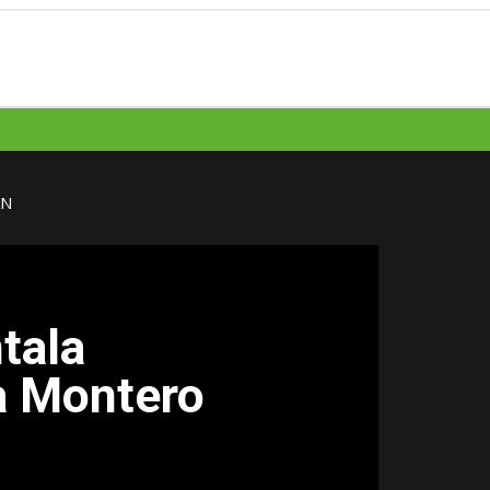
AN
tala
a Montero