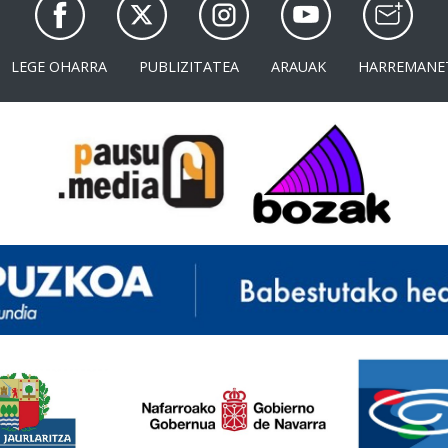
LEGE OHARRA
PUBLIZITATEA
ARAUAK
HARREMANE
<