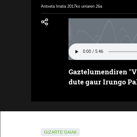
Antxeta Irratia
2017ko urriaren 26a
Gaztelumendiren "V
dute gaur Irungo P
GIZARTE GAIAK