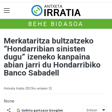
BEHE BIDASOA
Merkataritza bultzatzeko
“Hondarribian sinisten
dugu” izeneko kanpaina
abian jarri du Hondarribiko
Banco Sabadell
Antxeta Irratia
2017ko urriaren 31
None
Entzun
Gehitu gaitzazu Googlen