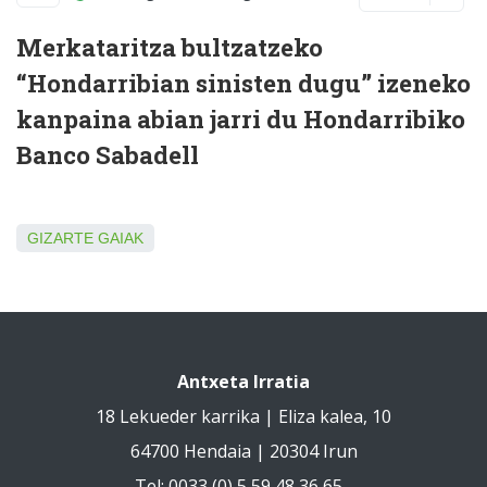
Merkataritza bultzatzeko
“Hondarribian sinisten dugu” izeneko
kanpaina abian jarri du Hondarribiko
Banco Sabadell
GIZARTE GAIAK
Antxeta Irratia
18 Lekueder karrika | Eliza kalea, 10
64700 Hendaia | 20304 Irun
Tel: 0033 (0) 5 59 48 36 65 -