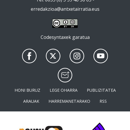
erredakzioa@antxetairratia.eus
Codesyntaxek garatua
HONI BURUZ
LEGE OHARRA
PUBLIZITATEA
ARAUAK
HARREMANETARAKO
RSS