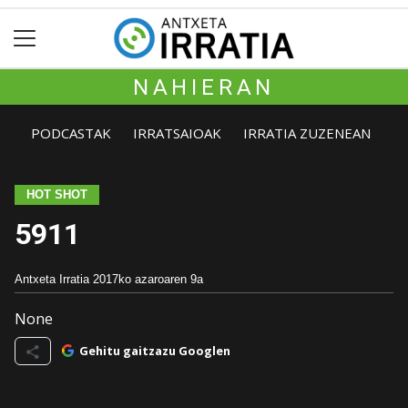
NAHIERAN
PODCASTAK
IRRATSAIOAK
IRRATIA ZUZENEAN
HOT SHOT
5911
Antxeta Irratia
2017ko azaroaren 9a
None
Gehitu gaitzazu Googlen