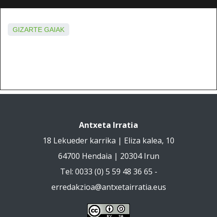
GIZARTE GAIAK
Antxeta Irratia
18 Lekueder karrika | Eliza kalea, 10
64700 Hendaia | 20304 Irun
Tel: 0033 (0) 5 59 48 36 65 -
erredakzioa@antxetairratia.eus