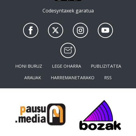
Codesyntaxek garatua
HONI BURUZ
LEGE OHARRA
PUBLIZITATEA
ARAUAK
HARREMANETARAKO
RSS