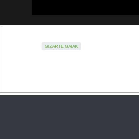
GIZARTE GAIAK