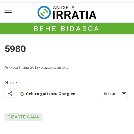
BEHE BIDASOA
5980
Antxeta Irratia
2017ko azaroaren 30a
None
Entzun
Gehitu gaitzazu Googlen
GIZARTE GAIAK