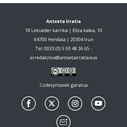
Antxeta Irratia
18 Lekueder karrika | Eliza kalea, 10
64700 Hendaia | 20304 Irun
Tel: 0033 (0) 5 59 48 36 65 -
erredakzioa@antxetairratia.eus
Codesyntaxek garatua