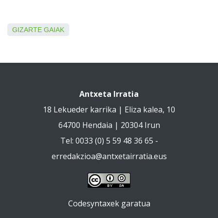
GIZARTE GAIAK
Antxeta Irratia
18 Lekueder karrika | Eliza kalea, 10
64700 Hendaia | 20304 Irun
Tel: 0033 (0) 5 59 48 36 65 -
erredakzioa@antxetairratia.eus
Codesyntaxek garatua