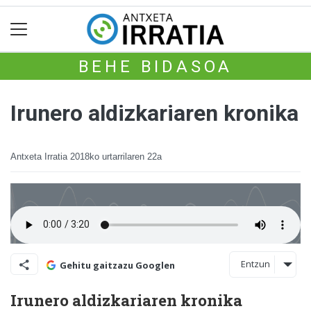
BEHE BIDASOA
Irunero aldizkariaren kronika
Antxeta Irratia
2018ko urtarrilaren 22a
Entzun
Gehitu gaitzazu Googlen
Irunero aldizkariaren kronika