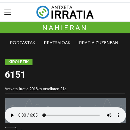
NAHIERAN
PODCASTAK
IRRATSAIOAK
IRRATIA ZUZENEAN
KIROLETIK
6151
Antxeta Irratia
2018ko otsailaren 21a