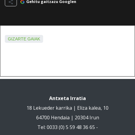
Gehitu gaitzazu Googlen
GIZARTE GAIAK
Antxeta Irratia
18 Lekueder karrika | Eliza kalea, 10
64700 Hendaia | 20304 Irun
Tel: 0033 (0) 5 59 48 36 65 -