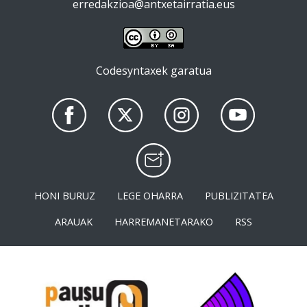
erredakzioa@antxetairratia.eus
Codesyntaxek garatua
HONI BURUZ
LEGE OHARRA
PUBLIZITATEA
ARAUAK
HARREMANETARAKO
RSS