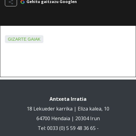
Gehitu gaitzazu Googlen
GIZARTE GAIAK
Antxeta Irratia
18 Lekueder karrika | Eliza kalea, 10
64700 Hendaia | 20304 Irun
Tel: 0033 (0) 5 59 48 36 65 -