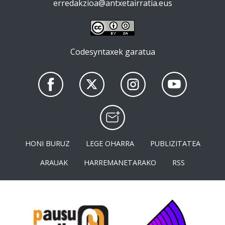
erredakzioa@antxetairratia.eus
Codesyntaxek garatua
HONI BURUZ
LEGE OHARRA
PUBLIZITATEA
ARAUAK
HARREMANETARAKO
RSS