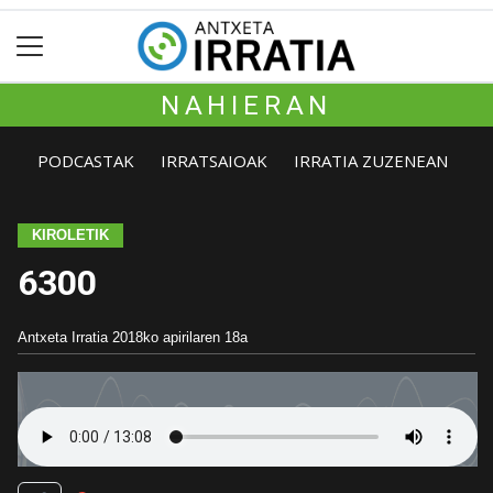
NAHIERAN
PODCASTAK
IRRATSAIOAK
IRRATIA ZUZENEAN
KIROLETIK
6300
Antxeta Irratia
2018ko apirilaren 18a