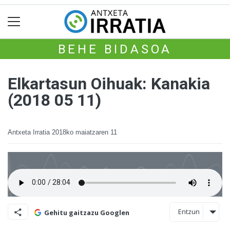
BEHE BIDASOA
Elkartasun Oihuak: Kanakia
(2018 05 11)
Antxeta Irratia
2018ko maiatzaren 11
Entzun
Gehitu gaitzazu Googlen