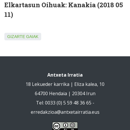
Elkartasun Oihuak: Kanakia (2018 05
11)
GIZARTE GAIAK
Antxeta Irratia
18 Lekueder karrika | Eliza kalea, 10
64700 Hendaia | 20304 Irun
Tel: 0033 (0) 5 59 48 36 65 -
erredakzioa@antxetairratia.eus