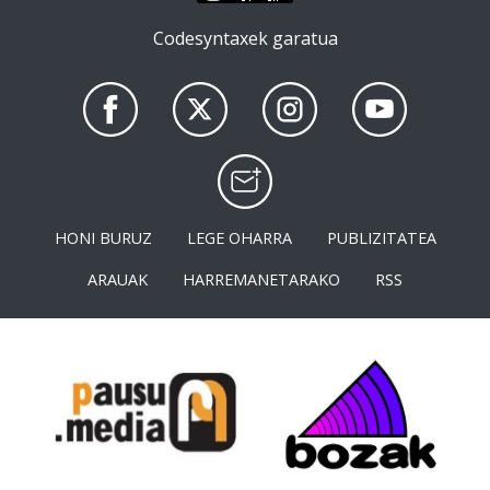
Codesyntaxek garatua
HONI BURUZ
LEGE OHARRA
PUBLIZITATEA
ARAUAK
HARREMANETARAKO
RSS