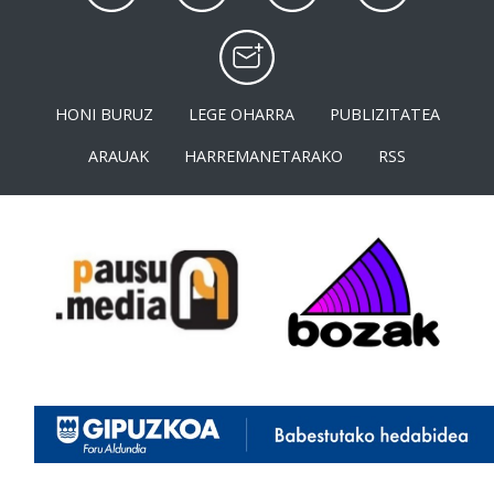
HONI BURUZ
LEGE OHARRA
PUBLIZITATEA
ARAUAK
HARREMANETARAKO
RSS