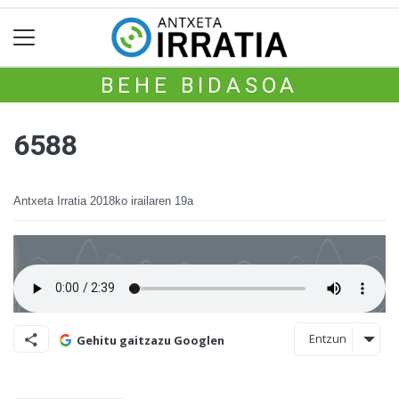
BEHE BIDASOA
6588
Antxeta Irratia
2018ko irailaren 19a
Entzun
Gehitu gaitzazu Googlen