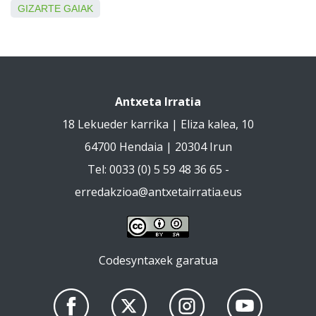
GIZARTE GAIAK
Antxeta Irratia
18 Lekueder karrika | Eliza kalea, 10
64700 Hendaia | 20304 Irun
Tel: 0033 (0) 5 59 48 36 65 -
erredakzioa@antxetairratia.eus
Codesyntaxek garatua