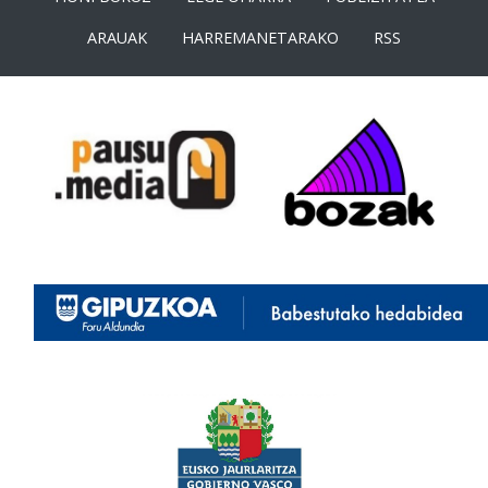
ARAUAK
HARREMANETARAKO
RSS
<