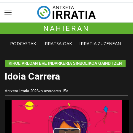
NAHIERAN
PODCASTAK
IRRATSAIOAK
IRRATIA ZUZENEAN
KIROL ARLOAN ERE INDARKERIA SINBOLIKOA GAINDITZEN
Idoia Carrera
Antxeta Irratia
2023ko azaroaren 15a