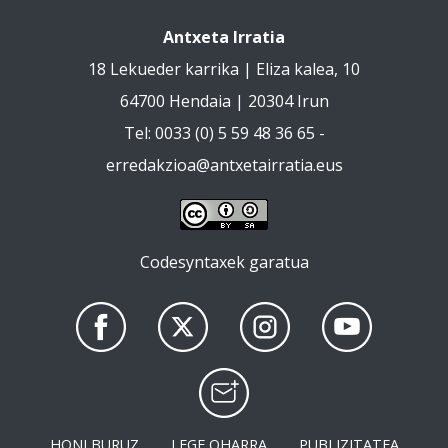
Antxeta Irratia
18 Lekueder karrika | Eliza kalea, 10
64700 Hendaia | 20304 Irun
Tel: 0033 (0) 5 59 48 36 65 -
erredakzioa@antxetairratia.eus
Codesyntaxek garatua
HONI BURUZ
LEGE OHARRA
PUBLIZITATEA