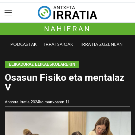
NAHIERAN
PODCASTAK
IRRATSAIOAK
IRRATIA ZUZENEAN
ELIKADURAZ ELIKAESKOLAREKIN
Osasun Fisiko eta mentalaz
V
Antxeta Irratia
2024ko martxoaren 11