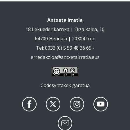
Antxeta Irratia
18 Lekueder karrika | Eliza kalea, 10
64700 Hendaia | 20304 Irun
Tel: 0033 (0) 5 59 48 36 65 -
erredakzioa@antxetairratia.eus
Codesyntaxek garatua