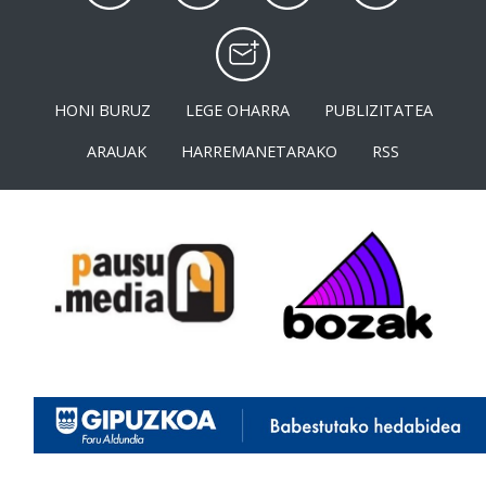
HONI BURUZ
LEGE OHARRA
PUBLIZITATEA
ARAUAK
HARREMANETARAKO
RSS