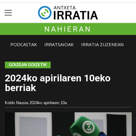
NAHIERAN
PODCASTAK
IRRATSAIOAK
IRRATIA ZUZENEAN
GOIZEAN GOIZETIK
2024ko apirilaren 10eko
berriak
Koldo Nausia
2024ko apirilaren 10a