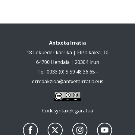
Antxeta Irratia
18 Lekueder karrika | Eliza kalea, 10
64700 Hendaia | 20304 Irun
Tel: 0033 (0) 5 59 48 36 65 -
erredakzioa@antxetairratia.eus
Codesyntaxek garatua