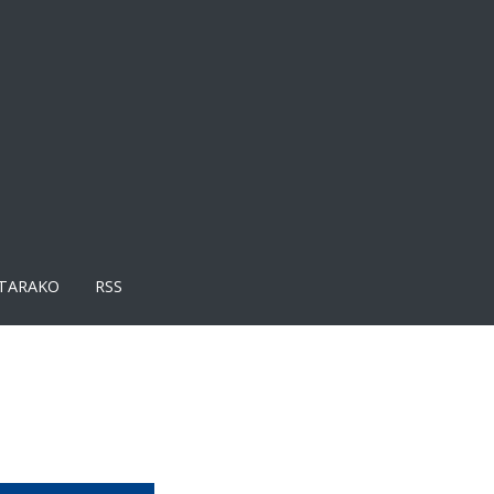
TARAKO
RSS