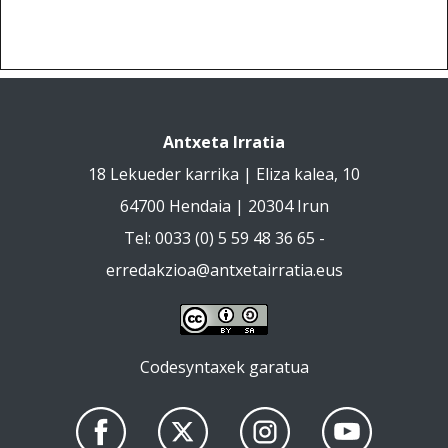
Antxeta Irratia
18 Lekueder karrika | Eliza kalea, 10
64700 Hendaia | 20304 Irun
Tel: 0033 (0) 5 59 48 36 65 -
erredakzioa@antxetairratia.eus
Codesyntaxek garatua