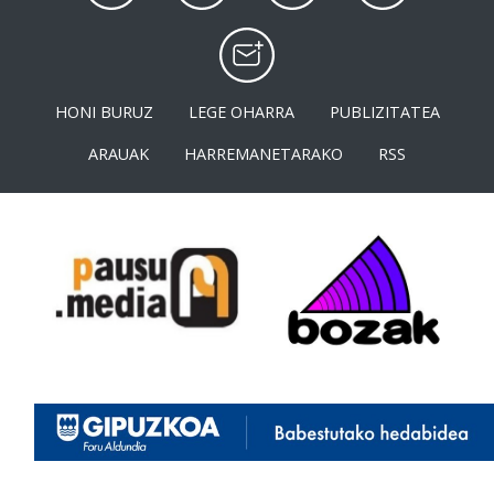
HONI BURUZ
LEGE OHARRA
PUBLIZITATEA
ARAUAK
HARREMANETARAKO
RSS