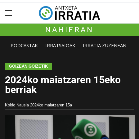
NAHIERAN
PODCASTAK
IRRATSAIOAK
IRRATIA ZUZENEAN
GOIZEAN GOIZETIK
2024ko maiatzaren 15eko
berriak
Koldo Nausia
2024ko maiatzaren 15a