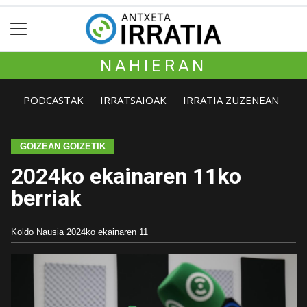
NAHIERAN
PODCASTAK
IRRATSAIOAK
IRRATIA ZUZENEAN
GOIZEAN GOIZETIK
2024ko ekainaren 11ko
berriak
Koldo Nausia
2024ko ekainaren 11