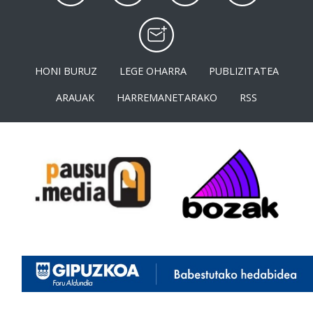
HONI BURUZ
LEGE OHARRA
PUBLIZITATEA
ARAUAK
HARREMANETARAKO
RSS