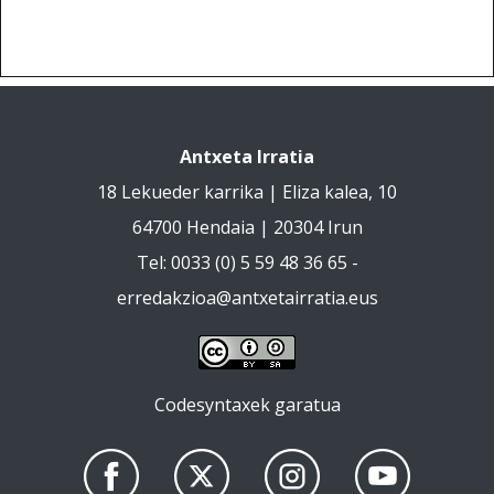
Antxeta Irratia
18 Lekueder karrika | Eliza kalea, 10
64700 Hendaia | 20304 Irun
Tel: 0033 (0) 5 59 48 36 65 -
erredakzioa@antxetairratia.eus
Codesyntaxek garatua