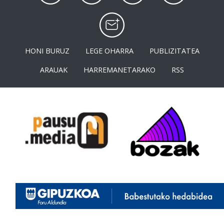
HONI BURUZ
LEGE OHARRA
PUBLIZITATEA
ARAUAK
HARREMANETARAKO
RSS