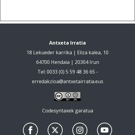
Antxeta Irratia
18 Lekueder karrika | Eliza kalea, 10
64700 Hendaia | 20304 Irun
Tel: 0033 (0) 5 59 48 36 65 -
erredakzioa@antxetairratia.eus
Codesyntaxek garatua