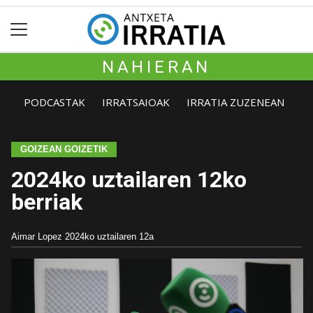
NAHIERAN
PODCASTAK
IRRATSAIOAK
IRRATIA ZUZENEAN
GOIZEAN GOIZETIK
2024ko uztailaren 12ko
berriak
Aimar Lopez
2024ko uztailaren 12a