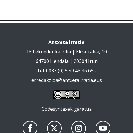
Antxeta Irratia
18 Lekueder karrika | Eliza kalea, 10
64700 Hendaia | 20304 Irun
Tel: 0033 (0) 5 59 48 36 65 -
erredakzioa@antxetairratia.eus
Codesyntaxek garatua