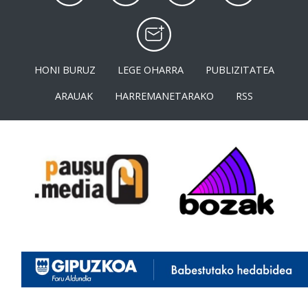
HONI BURUZ
LEGE OHARRA
PUBLIZITATEA
ARAUAK
HARREMANETARAKO
RSS