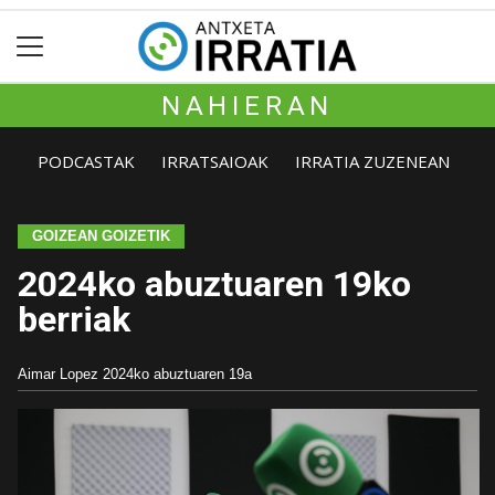
NAHIERAN
PODCASTAK
IRRATSAIOAK
IRRATIA ZUZENEAN
GOIZEAN GOIZETIK
2024ko abuztuaren 19ko
berriak
Aimar Lopez
2024ko abuztuaren 19a