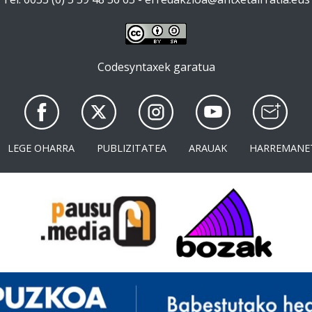
Codesyntaxek garatua
LEGE OHARRA
PUBLIZITATEA
ARAUAK
HARREMANE