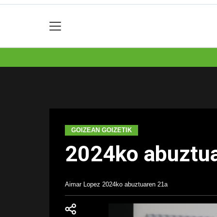
GOIZEAN GOIZETIK
2024ko abuztua
Aimar Lopez
2024ko abuztuaren 21a