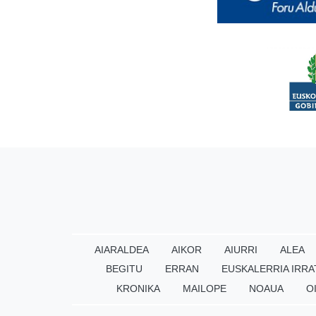
AIARALDEA
AIKOR
AIURRI
ALEA
BEGITU
ERRAN
EUSKALERRIA IRRA
KRONIKA
MAILOPE
NOAUA
O