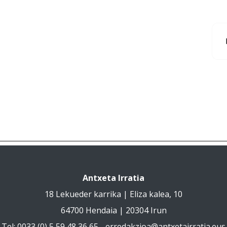
Antxeta Irratia
18 Lekueder karrika | Eliza kalea, 10
64700 Hendaia | 20304 Irun
Tel: 0033 (0) 5 59 48 36 65 -
erredakzioa@antxetairratia.eus