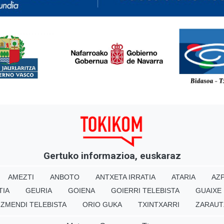
<
Gertuko informazioa, euskaraz
AMEZTI
ANBOTO
ANTXETA IRRATIA
ATARIA
AZP
TIA
GEURIA
GOIENA
GOIERRI TELEBISTA
GUAIXE
IZMENDI TELEBISTA
ORIO GUKA
TXINTXARRI
ZARAUT