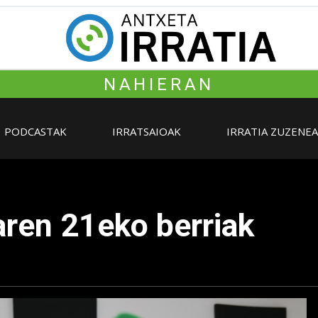
NAHIERAN
PODCASTAK
IRRATSAIOAK
IRRATIA ZUZENE
ren 21eko berriak