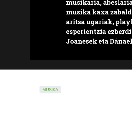
musikaria, abeslaria
musika kaxa zabaldu
aritsa ugariak, play
esperientzia ezberdi
Joanesek eta Dánae
MUSIKA