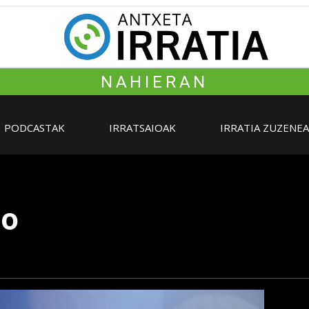
NAHIERAN
PODCASTAK
IRRATSAIOAK
IRRATIA ZUZENE
ño