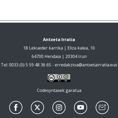
Antxeta Irratia
18 Lekueder karrika | Eliza kalea, 10
64700 Hendaia | 20304 Irun
Tel: 0033 (0) 5 59 48 36 65 -
erredakzioa@antxetairratia.eus
Codesyntaxek garatua