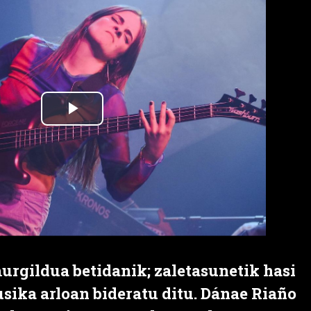
gildua betidanik; zaletasunetik hasi
sika arloan bideratu ditu. Dánae Riaño