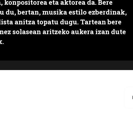
, konpositorea eta aktorea da. Bere
 du, bertan, musika estilo ezberdinak,
lista anitza topatu dugu. Tartean bere
nez solasean aritzeko aukera izan dute
k.