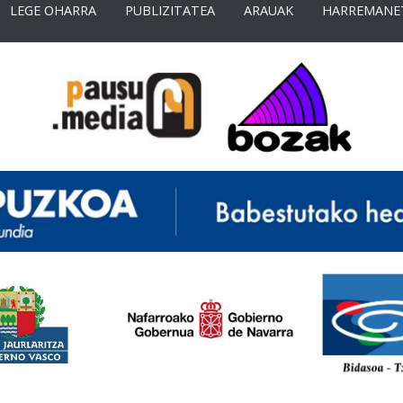
LEGE OHARRA
PUBLIZITATEA
ARAUAK
HARREMANE
<