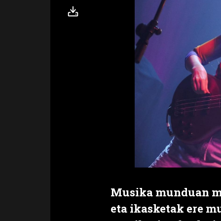
Musika munduan mur
eta ikasketak ere mu