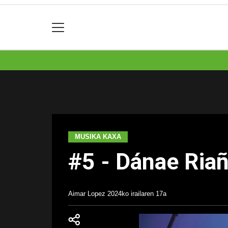
MUSIKA KAXA
#5 - Dánae Ria
Aimar Lopez
2024ko irailaren 17a