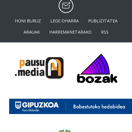
HONI BURUZ
LEGE OHARRA
PUBLIZITATEA
ARAUAK
HARREMANETARAKO
RSS