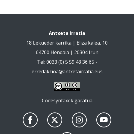
Antxeta Irratia
18 Lekueder karrika | Eliza kalea, 10
64700 Hendaia | 20304 Irun
Tel: 0033 (0) 5 59 48 36 65 -
erredakzioa@antxetairratia.eus
Codesyntaxek garatua