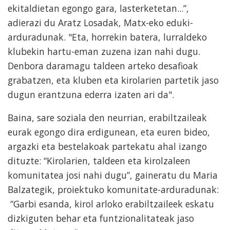
ekitaldietan egongo gara, lasterketetan...”,
adierazi du Aratz Losadak, Matx-eko eduki-
arduradunak. "Eta, horrekin batera, lurraldeko
klubekin hartu-eman zuzena izan nahi dugu.
Denbora daramagu taldeen arteko desafioak
grabatzen, eta kluben eta kirolarien partetik jaso
dugun erantzuna ederra izaten ari da".
Baina, sare soziala den neurrian, erabiltzaileak
eurak egongo dira erdigunean, eta euren bideo,
argazki eta bestelakoak partekatu ahal izango
dituzte: “Kirolarien, taldeen eta kirolzaleen
komunitatea josi nahi dugu”, gaineratu du Maria
Balzategik, proiektuko komunitate-arduradunak:
“Garbi esanda, kirol arloko erabiltzaileek eskatu
dizkiguten behar eta funtzionalitateak jaso