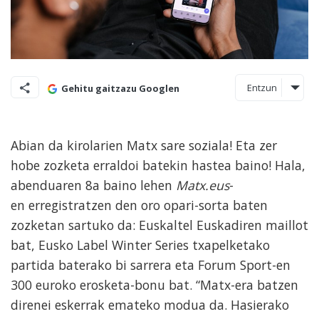
Entzun
Gehitu gaitzazu Googlen
Abian da kirolarien Matx sare soziala! Eta zer
hobe zozketa erraldoi batekin hastea baino! Hala,
abenduaren 8a baino lehen
Matx.eus
-
en erregistratzen den oro opari-sorta baten
zozketan sartuko da: Euskaltel Euskadiren maillot
bat, Eusko Label Winter Series txapelketako
partida baterako bi sarrera eta Forum Sport-en
300 euroko erosketa-bonu bat. “Matx-era batzen
direnei eskerrak emateko modua da. Hasierako