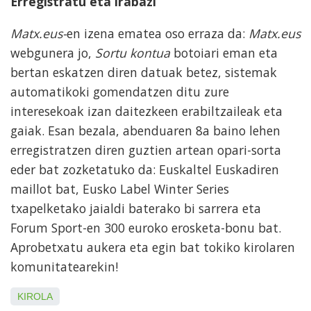
Erregistratu eta irabazi
Matx.eus-
en izena ematea oso erraza da:
Matx.eus
webgunera jo,
Sortu kontua
botoiari eman eta
bertan eskatzen diren datuak betez, sistemak
automatikoki gomendatzen ditu zure
interesekoak izan daitezkeen erabiltzaileak eta
gaiak. Esan bezala, abenduaren 8a baino lehen
erregistratzen diren guztien artean opari-sorta
eder bat zozketatuko da: Euskaltel Euskadiren
maillot bat, Eusko Label Winter Series
txapelketako jaialdi baterako bi sarrera eta
Forum Sport-en 300 euroko erosketa-bonu bat.
Aprobetxatu aukera eta egin bat tokiko kirolaren
komunitatearekin!
KIROLA