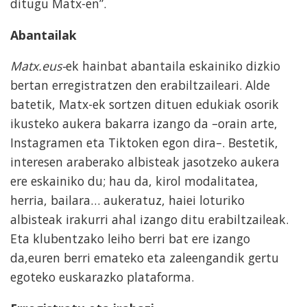
ditugu Matx-en”.
Abantailak
Matx.eus-
ek hainbat abantaila eskainiko dizkio
bertan erregistratzen den erabiltzaileari. Alde
batetik, Matx-ek sortzen dituen edukiak osorik
ikusteko aukera bakarra izango da –orain arte,
Instagramen eta Tiktoken egon dira–. Bestetik,
interesen araberako albisteak jasotzeko aukera
ere eskainiko du; hau da, kirol modalitatea,
herria, bailara… aukeratuz, haiei loturiko
albisteak irakurri ahal izango ditu erabiltzaileak.
Eta klubentzako leiho berri bat ere izango
da,euren berri emateko eta zaleengandik gertu
egoteko euskarazko plataforma.