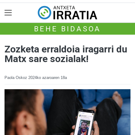
BEHE BIDASOA
Zozketa erraldoia iragarri du
Matx sare sozialak!
Paola Oskoz
2024ko azaroaren 18a