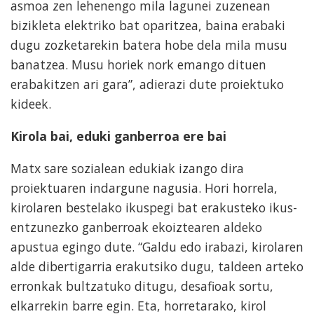
asmoa zen lehenengo mila lagunei zuzenean
bizikleta elektriko bat oparitzea, baina erabaki
dugu zozketarekin batera hobe dela mila musu
banatzea. Musu horiek nork emango dituen
erabakitzen ari gara”, adierazi dute proiektuko
kideek.
Kirola bai, eduki ganberroa ere bai
Matx sare sozialean edukiak izango dira
proiektuaren indargune nagusia. Hori horrela,
kirolaren bestelako ikuspegi bat erakusteko ikus-
entzunezko ganberroak ekoiztearen aldeko
apustua egingo dute. “Galdu edo irabazi, kirolaren
alde dibertigarria erakutsiko dugu, taldeen arteko
erronkak bultzatuko ditugu, desafioak sortu,
elkarrekin barre egin. Eta, horretarako, kirol