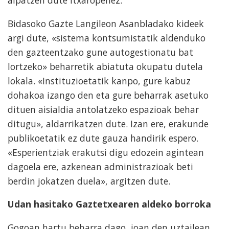
aipatzen dute itxaropenez.
Bidasoko Gazte Langileon Asanbladako kideek
argi dute, «sistema kontsumistatik aldenduko
den gazteentzako gune autogestionatu bat
lortzeko» beharretik abiatuta okupatu dutela
lokala. «Instituzioetatik kanpo, gure kabuz
dohakoa izango den eta gure beharrak asetuko
dituen aisialdia antolatzeko espazioak behar
ditugu», aldarrikatzen dute. Izan ere, erakunde
publikoetatik ez dute gauza handirik espero.
«Esperientziak erakutsi digu edozein agintean
dagoela ere, azkenean administrazioak beti
berdin jokatzen duela», argitzen dute.
Udan hasitako Gaztetxearen aldeko borroka
Gogoan hartu beharra dago, joan den uztailean