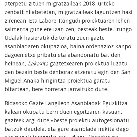
aterpetu zituen migratzaileak 2018. urteko
zenbait hilabetetan, migratzaileak laguntzen hasi
zirenean. Eta Labore Txingudi proiektuaren lehen
salmenta gune ere izan zen, besteak beste. Irungo
Udalak hasieratik deitoratu zuen gazte
asanbladaren okupazioa, baina ordenazioz kanpo
dagoen etxe pribatu eta abandonatu bat den
heinean,
Lakaxita
gaztetxearen proiektua luzatu
den bezain beste denboraz atzeratu egin den San
Miguel-Anaka hirigintza proiektua garatu
bitartean, bere horretan jarraituko dute.
Bidasoko Gazte Langileon Asanbladak Eguzkitza
kalean okupatu berri duen egoitzaren kasuan,
gazteek argi dute «beste proiektu autogesionatu
batzuk daudela, eta gure asanblada irekita dago