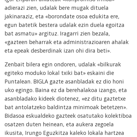
adierazi zien, udalak bere mugak dituela
jakinaraziz, eta «borondate osoa edukita ere,
egun batetik bestera udalak ezin duela egoitza
bat asmatu» argituz. Iragarri zien bezala,
«gazteen beharrak eta administrazioaren ahalak
eta epeak desberdinak izan ohi dira beti».
Zenbait bilera egin ondoren, udalak «bilkurak
egiteko moduko lokal txiki bat» eskaini die
Puntalean. BIGLA gazte asanbladak ez dio honi
uko egingo. Baina ez da berehalakoa izango, eta
asanbladako kideek diotenez, «ez ditu gaztetxe
bat antolatzeko baldintza minimoak betetzen».
Bidasoa eskualdeko gazteek osatutako kolektiboa
osatzen duten heinean, eta aukera zegoela
ikusita, Irungo Eguzkitza kaleko lokala hartzea