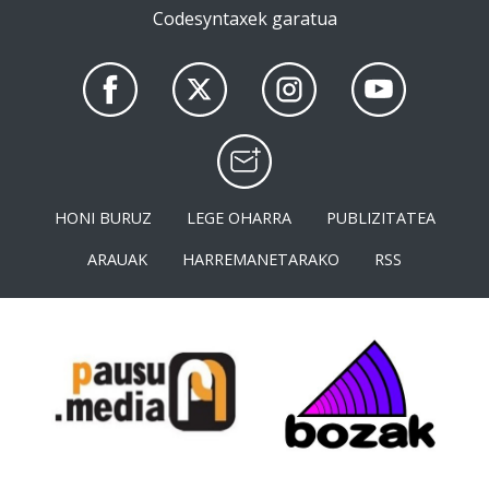
Codesyntaxek garatua
HONI BURUZ
LEGE OHARRA
PUBLIZITATEA
ARAUAK
HARREMANETARAKO
RSS