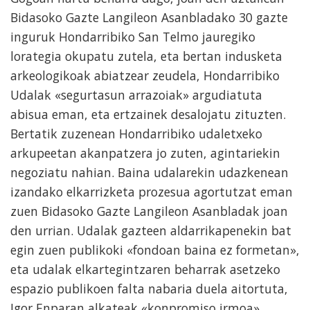
Bidasoko Gazte Langileon Asanbladako 30 gazte
inguruk Hondarribiko San Telmo jauregiko
lorategia okupatu zutela, eta bertan indusketa
arkeologikoak abiatzear zeudela, Hondarribiko
Udalak «segurtasun arrazoiak» argudiatuta
abisua eman, eta ertzainek desalojatu zituzten.
Bertatik zuzenean Hondarribiko udaletxeko
arkupeetan akanpatzera jo zuten, agintariekin
negoziatu nahian. Baina udalarekin udazkenean
izandako elkarrizketa prozesua agortutzat eman
zuen Bidasoko Gazte Langileon Asanbladak joan
den urrian. Udalak gazteen aldarrikapenekin bat
egin zuen publikoki «fondoan baina ez formetan»,
eta udalak elkartegintzaren beharrak asetzeko
espazio publikoen falta nabaria duela aitortuta,
Igor Enparan alkateak «konpromiso irmoa»