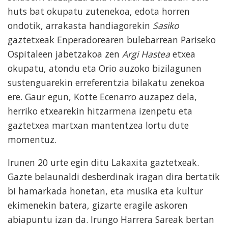
huts bat okupatu zutenekoa, edota horren
ondotik, arrakasta handiagorekin
Sasiko
gaztetxeak Enperadorearen bulebarrean Pariseko
Ospitaleen jabetzakoa zen
Argi Hastea
etxea
okupatu, atondu eta Orio auzoko bizilagunen
sustenguarekin erreferentzia bilakatu zenekoa
ere. Gaur egun, Kotte Ecenarro auzapez dela,
herriko etxearekin hitzarmena izenpetu eta
gaztetxea martxan mantentzea lortu dute
momentuz.
Irunen 20 urte egin ditu Lakaxita gaztetxeak.
Gazte belaunaldi desberdinak iragan dira bertatik
bi hamarkada honetan, eta musika eta kultur
ekimenekin batera, gizarte eragile askoren
abiapuntu izan da. Irungo Harrera Sareak bertan