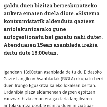
galdu duen bizitza berreskuratzeko
aukera ematen duela diote. «Sistema
kontsumistatik aldenduta gazteen
antolakuntzarako gune
autogestionatu bat garatu nahi dute».
Abenduaren 15ean asanblada irekia
deitu dute 18:00etan.
Igandean 18:00etan asanblada deitu du Bidasoko
Gazte Langileon Asanbladak (BIGLA) okupatu berri
duen Irungo Eguzkitza kaleko lokalean bertan.
Urdanibia plaza aldamenean dagoen egoitzan
«auzoari bizia eman eta gazteria langilearen
antolakuntza posible egingo duen iniziatiba»