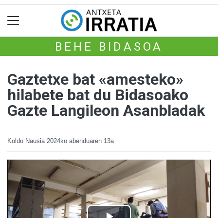
BEHE BIDASOA
Gaztetxe bat «amesteko»
hilabete bat du Bidasoako
Gazte Langileon Asanbladak
Koldo Nausia
2024ko abenduaren 13a