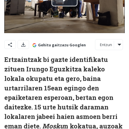
Entzun
Gehitu gaitzazu Googlen
Ertzaintzak bi gazte identifikatu
zituen Irungo Eguzkitza kaleko
lokala okupatu eta gero, baina
urtarrilaren 15ean egingo den
epaiketaren esperoan, bertan egon
daitezke. 15 urte hutsik daraman
lokalaren jabeei haien asmoen berri
eman diete.
Mosku
n kokatua, auzoak