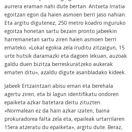
aurrera eraman nahi dute bertan. Antxeta Irratia
egoitzan egon da haien asmoen berri jaso nahian.
Eta argitu digutenez, 250 metro koadro inguruko
egoitza honetan sartu bezain pronto jabeekin
harremanetan sartu ziren haien asmoen berri
emateko. «Lokal egokia zela iruditu zitzaigun, 15
urte hutsik daramazki eta dagoen lekuan, auzoak
galdu duen bizitza berreskuratzeko aukerak
ematen ditu», azaldu digute asanbladako kideek.
Jabeek Ertzaintzari abisu eman eta berehala
agertu ziren, eta bi lagun identifikatu ondoren
epaiketa azkar batetara deitu zituzten.
«Normalean ez da hain azkar izaten, baina
prokuradorea falta zela eta, epaileak urtarrilaren
15era atzeratu du epaiketa», argitu dute. Beraz,