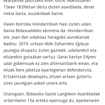
ekarpenak jasotzeko ere», diote. Abenduaren
15ean 18:00etan deitu duten asanblada, denei
irekia baita, auzokideak barne.
Haien borroka Hondarribian hasi zuten udan,
baina Bidasoaldeko ekimena da. Hondarribian
ere, joan den udakoaz haragoko aurrekariak
baditu. 2019. urtean Alde Zaharreko
Egiluze
jauregia okupatu zuten gazteek, udalarekin eta
elizarekin gatazkan sartuz. Garai hartan EAJren
udal gobernuak ez zien alternatibarik eman, eta
elizak bere jabetza epaitegietan defendatuta,
Ertzaintzak desalojatu zituen artean gotortu
ziren jauregian azken unera arte.
Oraingoan, Bidasoko Gazte Langileon Asanbladak
urtarrilaren 15a arteko epemuga du, epaiketaren