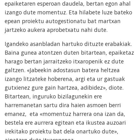
epaiketaren esperoan daudela, bertan egon ahal
izango dute momentuz. Eta hilabete luze bateko
epean proiektu autogestionatu bat martxan
jartzeko aukera aprobetxatu nahi dute.
Igandeko asanbladan hartuko dituzte erabakiak.
Baina gunea atontzen duten bitartean, epaiketaz
harago bertan jarraitzeko itxaropenik ez dute
galtzen. «Jabeekin adostasun batera heltzea
izango litzateke hoberena, argi eta ur gastuak
gutxienez gure gain hartzea, adibidez», diote.
Bitartean, inguruko bizilagunekin ere
harremanetan sartu dira haien asmoen berri
emanez, eta «momentuz harrera ona izan da,
bestela ere aurrera egitean eta ikustea auzoari
irekitako proiektu bat dela onartuko dute»,