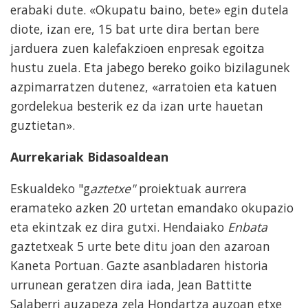
erabaki dute. «Okupatu baino, bete» egin dutela
diote, izan ere, 15 bat urte dira bertan bere
jarduera zuen kalefakzioen enpresak egoitza
hustu zuela. Eta jabego bereko goiko bizilagunek
azpimarratzen dutenez, «arratoien eta katuen
gordelekua besterik ez da izan urte hauetan
guztietan».
Aurrekariak Bidasoaldean
Eskualdeko "g
aztetxe"
proiektuak aurrera
eramateko azken 20 urtetan emandako okupazio
eta ekintzak ez dira gutxi. Hendaiako
Enbata
gaztetxeak 5 urte bete ditu joan den azaroan
Kaneta Portuan. Gazte asanbladaren historia
urrunean geratzen dira iada, Jean Battitte
Salaberri auzapeza zela Hondartza auzoan etxe