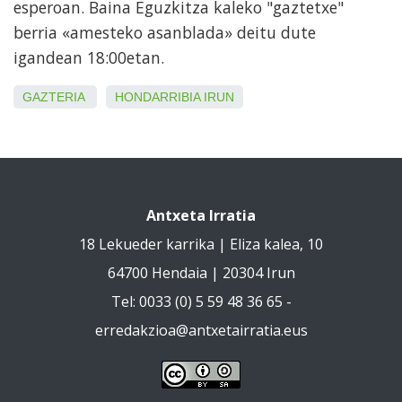
esperoan. Baina Eguzkitza kaleko "gaztetxe"
berria «amesteko asanblada» deitu dute
igandean 18:00etan.
GAZTERIA
HONDARRIBIA
IRUN
Antxeta Irratia
18 Lekueder karrika | Eliza kalea, 10
64700 Hendaia | 20304 Irun
Tel: 0033 (0) 5 59 48 36 65 -
erredakzioa@antxetairratia.eus