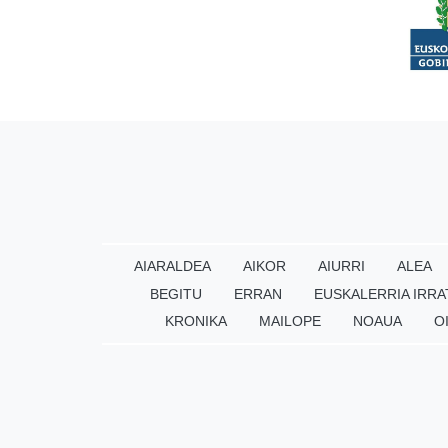
AIARALDEA
AIKOR
AIURRI
ALEA
BEGITU
ERRAN
EUSKALERRIA IRRA
KRONIKA
MAILOPE
NOAUA
O