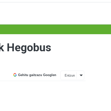
ak Hegobus
Gehitu gaitzazu Googlen
Entzun