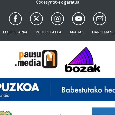
Codesyntaxek garatua
LEGE OHARRA
PUBLIZITATEA
ARAUAK
HARREMANE