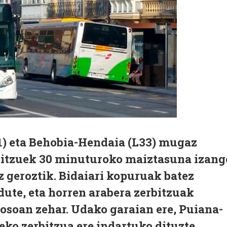
) eta Behobia-Hendaia (L33) mugaz
bitzuek 30 minuturoko maiztasuna izang
z geroztik. Bidaiari kopuruak batez
dute, eta horren arabera zerbitzuak
 osoan zehar. Udako garaian ere, Puiana-
ko zerbitzua ere indartuko dituzte.