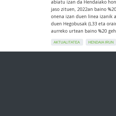
abiatu izan da Hendaiako hond
jaso zituen, 2022an baino %20
onena izan duen linea izanik 
duen Hegobusak (L33 eta orain 
aurreko urtean baino %20 ge
AKTUALITATEA
HENDAIA
IRUN