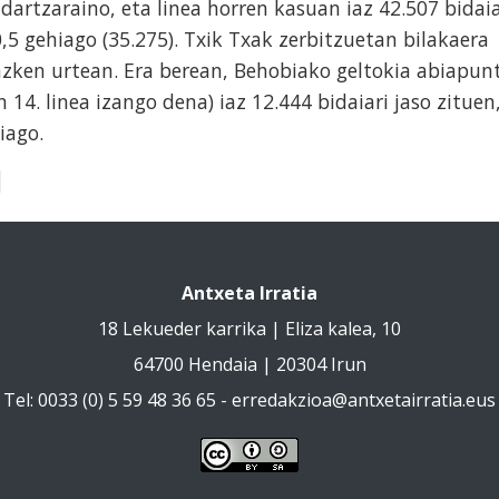
artzaraino, eta linea horren kasuan iaz 42.507 bidaia
,5 gehiago (35.275). Txik Txak zerbitzuetan bilakaera
azken urtean. Era berean, Behobiako geltokia abiapun
14. linea izango dena) iaz 12.444 bidaiari jaso zituen
hiago.
Antxeta Irratia
18 Lekueder karrika | Eliza kalea, 10
64700 Hendaia | 20304 Irun
Tel: 0033 (0) 5 59 48 36 65 -
erredakzioa@antxetairratia.eus