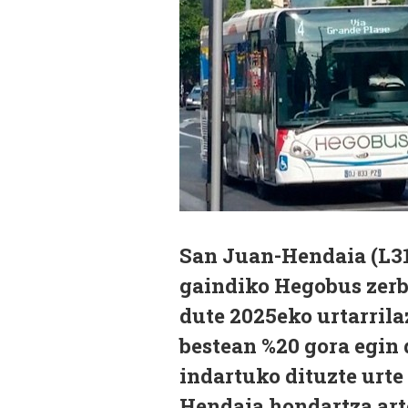
San Juan-Hendaia (L31
gaindiko Hegobus zer
dute 2025eko urtarrila
bestean %20 gora egin 
indartuko dituzte urte
Hendaia hondartza arte