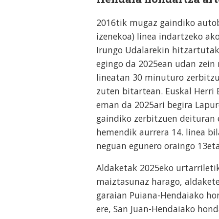
2016tik mugaz gaindiko auto
izenekoa) linea indartzeko a
Irungo Udalarekin hitzartuta
egingo da 2025ean udan zein 
lineatan 30 minuturo zerbitz
zuten bitartean. Euskal Herri
eman da 2025ari begira Lapur
gaindiko zerbitzuen deituran e
hemendik aurrera 14. linea bi
neguan egunero oraingo 13eta
Aldaketak 2025eko urtarriletik
maiztasunaz harago, aldaketek
garaian Puiana-Hendaiako hon
ere, San Juan-Hendaiako hond