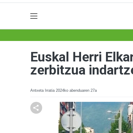
Euskal Herri Elk
zerbitzua indart
Antxeta Irratia
2024ko abenduaren 27a