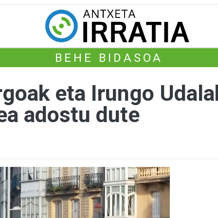
BEHE BIDASOA
argoak eta Irungo Udal
zea adostu dute