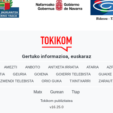
<
Gertuko informazioa, euskaraz
AMEZTI
ANBOTO
ANTXETA IRRATIA
ATARIA
AZP
TIA
GEURIA
GOIENA
GOIERRI TELEBISTA
GUAIXE
IZMENDI TELEBISTA
ORIO GUKA
TXINTXARRI
ZARAUT
Matx
Gurean
Ttap
Tokikom publizitatea
v16.25.0