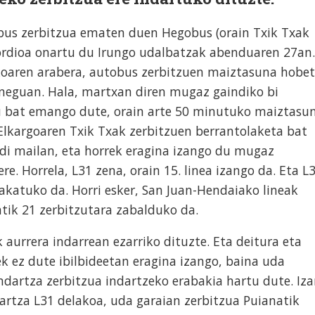
bus zerbitzua ematen duen Hegobus (orain Txik Txak
kordioa onartu du Irungo udalbatzak abenduaren 27an.
koaren arabera, autobus zerbitzuen maiztasuna hobe
neguan. Hala, martxan diren mugaz gaindiko bi
u bat emango dute, orain arte 50 minutuko maiztasu
 Elkargoaren Txik Txak zerbitzuen berrantolaketa bat
di mailan, eta horrek eragina izango du mugaz
re. Horrela, L31 zena, orain 15. linea izango da. Eta L
lakatuko da. Horri esker, San Juan-Hendaiako lineak
tik 21 zerbitzutara zabalduko da.
 aurrera indarrean ezarriko dituzte. Eta deitura eta
 ez dute ibilbideetan eragina izango, baina uda
dartza zerbitzua indartzeko erabakia hartu dute. Iz
artza L31 delakoa, uda garaian zerbitzua Puianatik