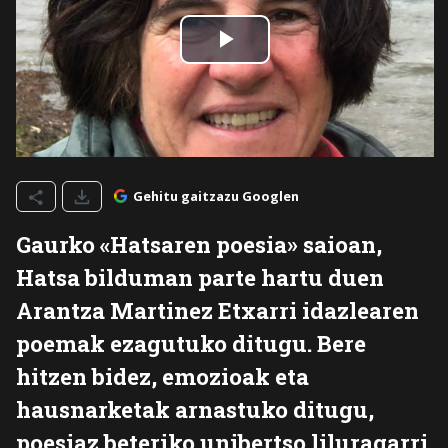
Gehitu gaitzazu Googlen
Gaurko «Hatsaren poesia» saioan,
Hatsa bilduman parte hartu duen
Arantza Martinez Etxarri idazlearen
poemak ezagutuko ditugu. Bere
hitzen bidez, emozioak eta
hausnarketak arnastuko ditugu,
poesiaz beteriko unibertso liluragarri