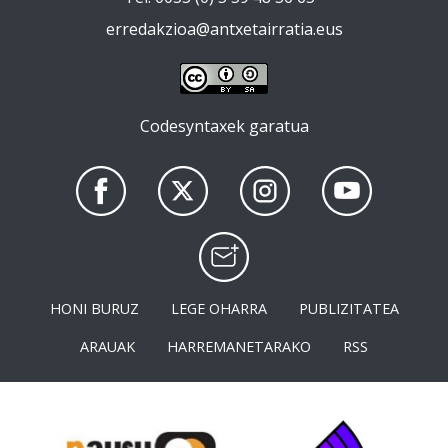
erredakzioa@antxetairratia.eus
Codesyntaxek garatua
HONI BURUZ
LEGE OHARRA
PUBLIZITATEA
ARAUAK
HARREMANETARAKO
RSS