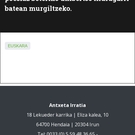
batean murgiltzeko.
EUSKARA
Antxeta Irratia
18 Lekueder karrika | Eliza kalea, 10
64700 Hendaia | 20304 Irun
Tel: 0033 (0) 5 59 48 36 65 -