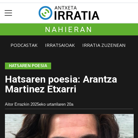
NAHIERAN
PODCASTAK
IRRATSAIOAK
IRRATIA ZUZENEAN
HATSAREN POESIA
Hatsaren poesia: Arantza
Martinez Etxarri
Aitor Errazkin
2025eko urtarrilaren 20a