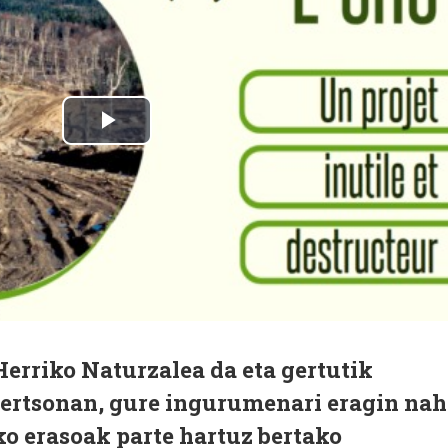
Herriko Naturzalea da eta gertutik
 pertsonan, gure ingurumenari eragin nah
ko erasoak parte hartuz bertako