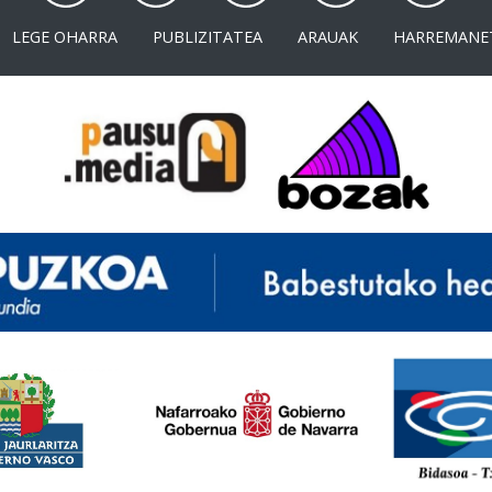
LEGE OHARRA
PUBLIZITATEA
ARAUAK
HARREMANE
<