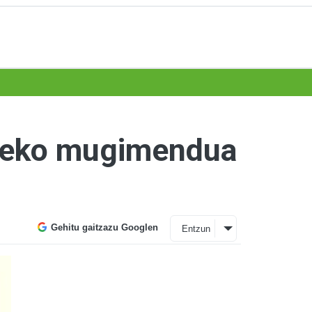
ldeko mugimendua
Gehitu gaitzazu Googlen
Entzun