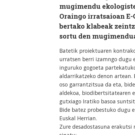
mugimendu ekologiste
Oraingo irratsaioan E-
bertako klabeak zeint
sortu den mugimendua 
Batetik proiektuaren kontra
urratsen berri izamngo dugu 
inguruko gogoeta partekatuko
aldarrikatzeko denon artean. 
oso garrantzitsua da eta, bid
aldekoa, biodibertsitatearen 
gutxiago Iratiko basoa suntsi
Bide batez probestuko dugu 
Euskal Herrian.
Zure desadostasuna erakutsi 
sinatu: