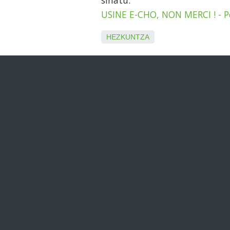
USINE E-CHO, NON MERCI ! - P
HEZKUNTZA