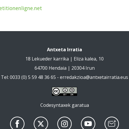
etitionenligne.net
Antxeta Irratia
18 Lekueder karrika | Eliza kalea, 10
64700 Hendaia | 20304 Irun
Tel: 0033 (0) 5 59 48 36 65 -
erredakzioa@antxetairratia.eus
Codesyntaxek garatua