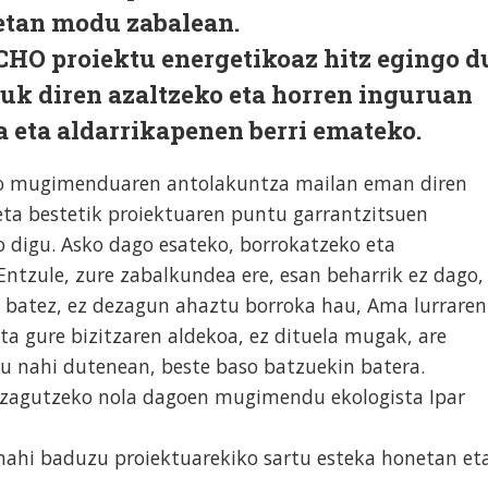
tan modu zabalean.
CHO proiektu energetikoaz hitz egingo d
zuk diren azaltzeko eta horren inguruan
eta aldarrikapenen berri emateko.
ko mugimenduaren antolakuntza mailan eman diren
eta bestetik proiektuaren puntu garrantzitsuen
 digu. Asko dago esateko, borrokatzeko eta
Entzule, zure zabalkundea ere, esan beharrik ez dago,
e batez, ez dezagun ahaztu borroka hau, Ama lurraren
eta gure bizitzaren aldekoa, ez dituela mugak, are
tu nahi dutenean, beste baso batzuekin batera.
ezagutzeko nola dagoen mugimendu ekologista Ipar
nahi baduzu proiektuarekiko sartu esteka honetan et