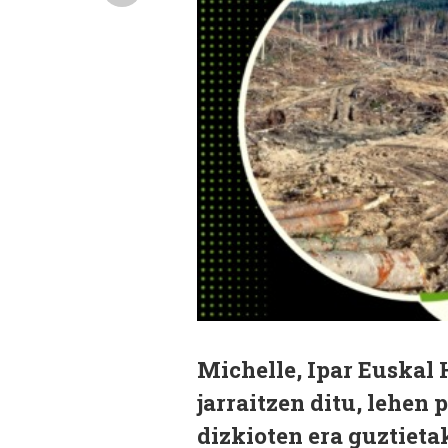
Michelle, Ipar Euskal 
jarraitzen ditu, lehen
dizkioten era guztieta