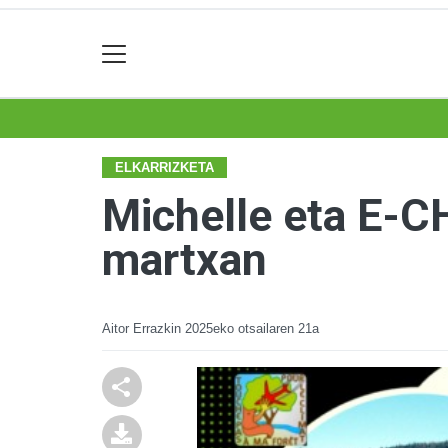
ELKARRIZKETA
Michelle eta E-
martxan
Aitor Errazkin
2025eko otsailaren 21a