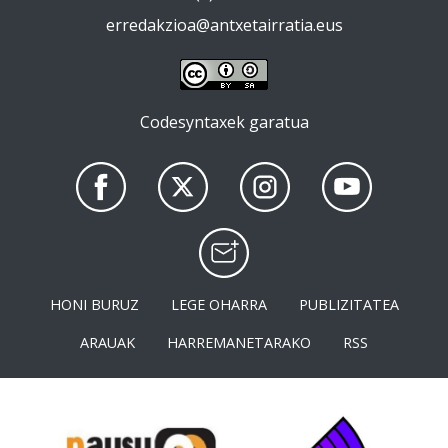
erredakzioa@antxetairratia.eus
Codesyntaxek garatua
HONI BURUZ
LEGE OHARRA
PUBLIZITATEA
ARAUAK
HARREMANETARAKO
RSS