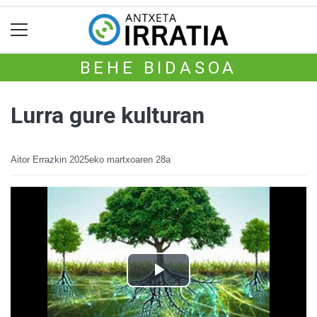
BEHE BIDASOA
Lurra gure kulturan
Aitor Errazkin
2025eko martxoaren 28a