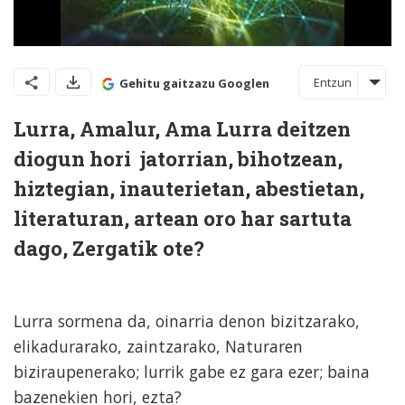
Entzun
Gehitu gaitzazu Googlen
Lurra, Amalur, Ama Lurra deitzen
diogun hori jatorrian, bihotzean,
hiztegian, inauterietan, abestietan,
literaturan, artean oro har sartuta
dago, Zergatik ote?
Lurra sormena da, oinarria denon bizitzarako,
elikadurarako, zaintzarako, Naturaren
biziraupenerako; lurrik gabe ez gara ezer; baina
bazenekien hori, ezta?