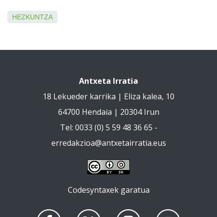
HEZKUNTZA
Antxeta Irratia
18 Lekueder karrika | Eliza kalea, 10
64700 Hendaia | 20304 Irun
Tel: 0033 (0) 5 59 48 36 65 -
erredakzioa@antxetairratia.eus
Codesyntaxek garatua