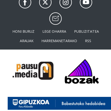
HONI BURUZ
LEGE OHARRA
PUBLIZITATEA
ARAUAK
HARREMANETARAKO
RSS