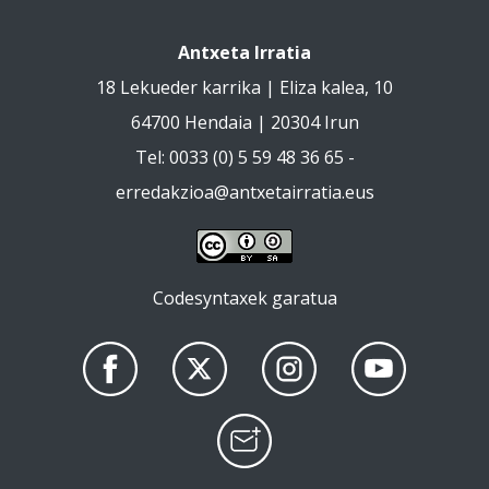
Antxeta Irratia
18 Lekueder karrika | Eliza kalea, 10
64700 Hendaia | 20304 Irun
Tel: 0033 (0) 5 59 48 36 65 -
erredakzioa@antxetairratia.eus
Codesyntaxek garatua