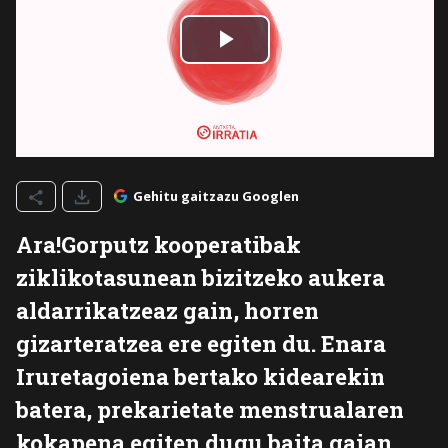
Gehitu gaitzazu Googlen
Ara!Gorputz kooperatibak
ziklikotasunean bizitzeko aukera
aldarrikatzeaz gain, horren
gizarteratzea ere egiten du. Enara
Iruretagoiena bertako kidearekin
batera, prekarietate menstrualaren
kokapena egiten dugu baita gaian