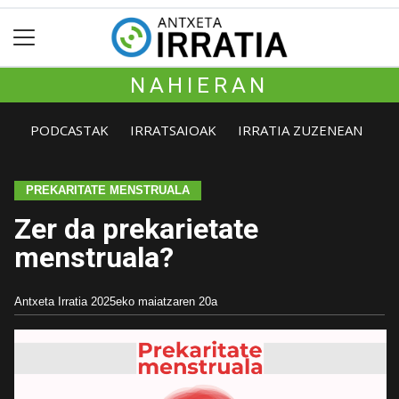
NAHIERAN
PODCASTAK
IRRATSAIOAK
IRRATIA ZUZENEAN
PREKARITATE MENSTRUALA
Zer da prekarietate
menstruala?
Antxeta Irratia
2025eko maiatzaren 20a