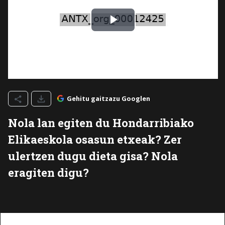
Gehitu gaitzazu Googlen
Nola lan egiten du Hondarribiako
Elikaeskola osasun etxeak? Zer
ulertzen dugu dieta gisa? Nola
eragiten digu?