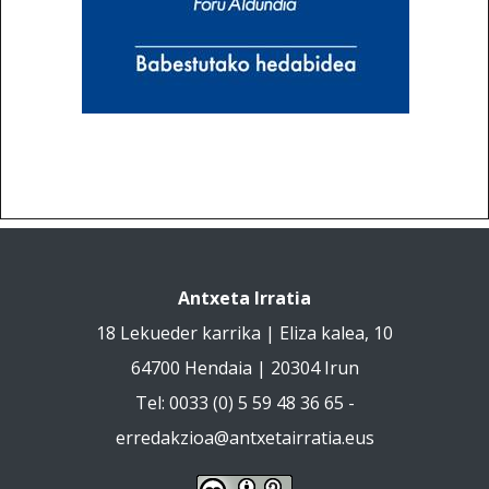
Antxeta Irratia
18 Lekueder karrika | Eliza kalea, 10
64700 Hendaia | 20304 Irun
Tel: 0033 (0) 5 59 48 36 65 -
erredakzioa@antxetairratia.eus