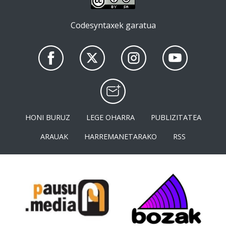
Codesyntaxek garatua
HONI BURUZ
LEGE OHARRA
PUBLIZITATEA
ARAUAK
HARREMANETARAKO
RSS