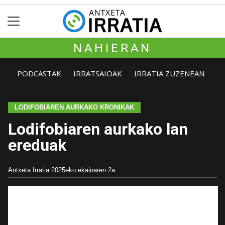
NAHIERAN
PODCASTAK
IRRATSAIOAK
IRRATIA ZUZENEAN
LODIFOBIAREN AURKAKO KRONIKAK
Lodifobiaren aurkako lan
ereduak
Antxeta Irratia
2025eko ekainaren 2a