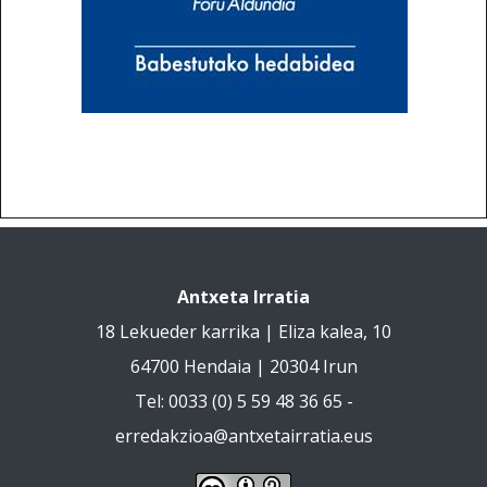
Antxeta Irratia
18 Lekueder karrika | Eliza kalea, 10
64700 Hendaia | 20304 Irun
Tel: 0033 (0) 5 59 48 36 65 -
erredakzioa@antxetairratia.eus