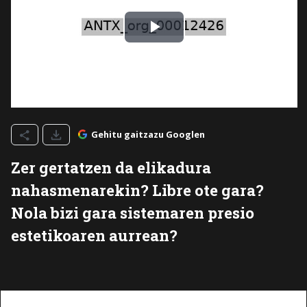
Gehitu gaitzazu Googlen
Zer gertatzen da elikadura
nahasmenarekin? Libre ote gara?
Nola bizi gara sistemaren presio
estetikoaren aurrean?