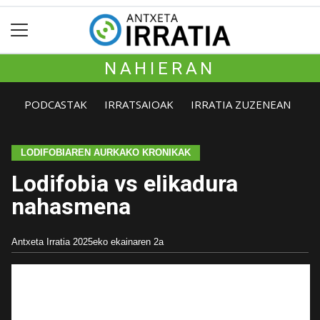
NAHIERAN
PODCASTAK
IRRATSAIOAK
IRRATIA ZUZENEAN
LODIFOBIAREN AURKAKO KRONIKAK
Lodifobia vs elikadura
nahasmena
Antxeta Irratia
2025eko ekainaren 2a