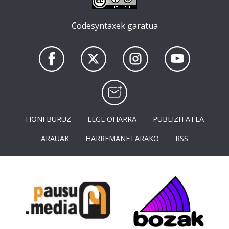
Codesyntaxek garatua
HONI BURUZ
LEGE OHARRA
PUBLIZITATEA
ARAUAK
HARREMANETARAKO
RSS